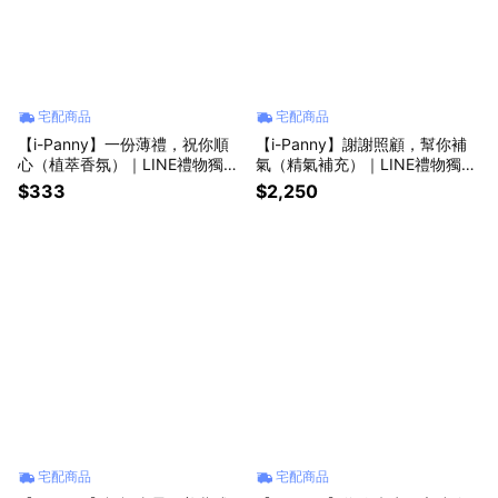
宅配商品
宅配商品
【i-Panny】一份薄禮，祝你順
【i-Panny】謝謝照顧，幫你補
心（植萃香氛）｜LINE禮物獨家
氣（精氣補充）｜LINE禮物獨家
｜
｜
$333
$2,250
宅配商品
宅配商品