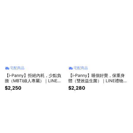
宅配商品
宅配商品
【i-Panny】拒絕內耗，少點負
【i-Panny】睡個好覺，保重身
擔（MBTI綠人專屬）｜LINE禮
體（雙效益生菌）｜LINE禮物獨
物獨家｜
家｜
$2,250
$2,280