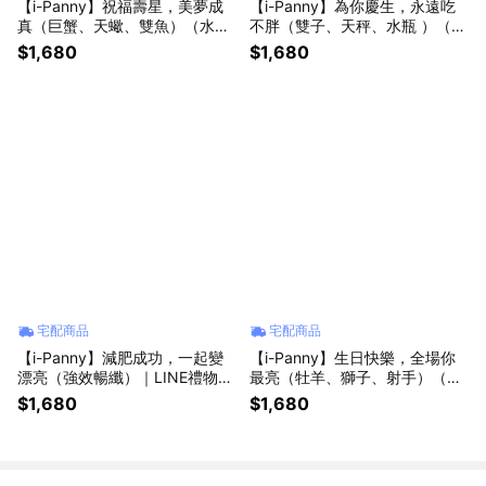
【i-Panny】祝福壽星，美夢成
【i-Panny】為你慶生，永遠吃
真（巨蟹、天蠍、雙魚）（水象
不胖（雙子、天秤、水瓶 ）（風
生日）｜LINE禮物獨家｜
象生日）｜LINE禮物獨家｜
$1,680
$1,680
宅配商品
宅配商品
【i-Panny】減肥成功，一起變
【i-Panny】生日快樂，全場你
漂亮（強效暢纖）｜LINE禮物獨
最亮（牡羊、獅子、射手）（火
家｜
象生日）｜LINE禮物獨家｜
$1,680
$1,680