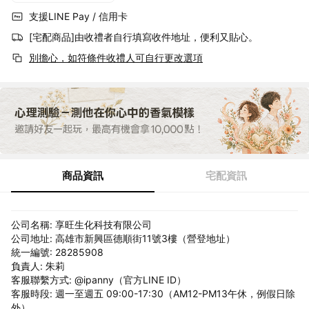
支援LINE Pay / 信用卡
[宅配商品]由收禮者自行填寫收件地址，便利又貼心。
別擔心，如符條件收禮人可自行更改選項
商品資訊
宅配資訊
公司名稱: 享旺生化科技有限公司
公司地址: 高雄市新興區德順街11號3樓（營登地址）
統一編號: 28285908
負責人: 朱莉
客服聯繫方式: @ipanny（官方LINE ID）
客服時段: 週一至週五 09:00-17:30（AM12-PM13午休，例假日除
外）