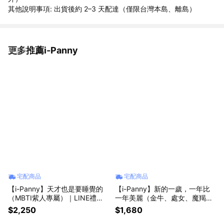
其他說明事項: 出貨後約 2–3 天配達（僅限台灣本島、離島）
更多推薦i-Panny
看更多
宅配商品
宅配商品
【i-Panny】天才也是要睡覺的
【i-Panny】新的一歲，一年比
（MBTI紫人專屬）｜LINE禮物
一年美麗（金牛、處女、魔羯）
獨家｜
（土象生日）｜LINE禮物獨家｜
$2,250
$1,680