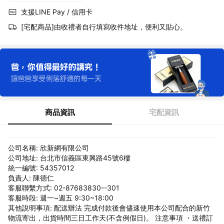
支援LINE Pay / 信用卡
[宅配商品]由收禮者自行填寫收件地址，便利又貼心。
商品資訊
宅配資訊
公司名稱: 欣新網有限公司
公司地址: 台北市信義區東興路45號6樓
統一編號: 54357012
負責人: 陳德仁
客服聯繫方式: 02-87683830--301
客服時段: 週一~週五 9:30~18:00
其他說明事項: 配送辦法 完成付款後會儘速使用本公司配合的新竹
物流寄出，出貨時間三日工作天(不含例假日)。 注意事項 ・送禮訂