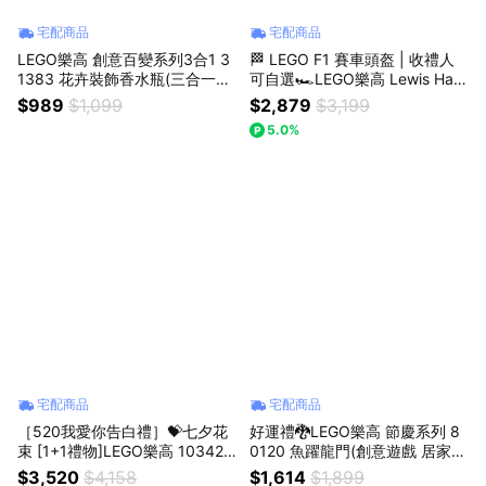
宅配商品
宅配商品
LEGO樂高 創意百變系列3合1 3
🏁 LEGO F1 賽車頭盔 | 收禮人
1383 花卉裝飾香水瓶(三合一玩
可自選🏎️LEGO樂高 Lewis Ham
具 創意力遊戲)
ilton｜Charles Leclerc ｜Lando
$989
$1,099
$2,879
$3,199
Norris｜Oscar Piastri 頭盔
5.0%
宅配商品
宅配商品
［520我愛你告白禮］💝七夕花
好運禮🐉LEGO樂高 節慶系列 8
束 [1+1禮物]LEGO樂高 10342
0120 魚躍龍門(創意遊戲 居家擺
優雅粉紅花束+10328 玫瑰花
設)
$3,520
$4,158
$1,614
$1,899