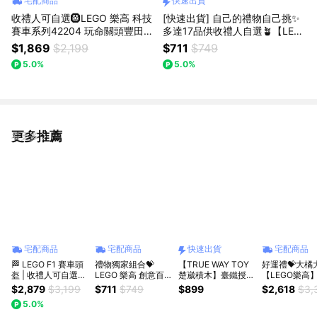
宅配商品
快速出貨
收禮人可自選🛞LEGO 樂高 科技
[快速出貨] 自己的禮物自己挑✨
賽車系列42204 玩命關頭豐田 /
多達17品供收禮人自選🪴【LEG
42205 雪佛蘭科爾維特魟魚 / 4
O 樂高】Botanicals 快樂植物 /
$1,869
$2,199
$711
$749
2208 Aston Martin Valk / 4221
131147復古照相機 / 城市系列 /
5.0%
5.0%
3休旅車 / 42214 跑車
得寶 / 迪士尼 / 漫威 / 星際 ...
更多推薦
看更多
宅配商品
宅配商品
快速出貨
宅配商品
🏁 LEGO F1 賽車頭
禮物獨家組合💝
【TRUE WAY TOY
好運禮💝大橘
盔 | 收禮人可自選🏎️
LEGO 樂高 創意百
楚崴積木】臺鐵授權
【LEGO樂高
LEGO樂高 Lewis
變系列3合1 31147
｜CT-273仲夏寶島
Ideas 21376 橘貓
$2,879
$3,199
$711
$749
$899
$2,618
$3,
Hamilton｜Charles
復古照相機
號2合1蒸汽火車積木
(動物玩具 居
5.0%
Leclerc ｜Lando
📷/11508雛菊
組EW-5269｜鐵道
)