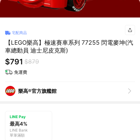
宅配商品
【LEGO樂高】極速賽車系列 77255 閃電麥坤(汽
車總動員 迪士尼皮克斯)
$791
$879
免運費
樂高®官方旗艦館
LINE Pay
最高4%
LINE Bank
單筆滿額