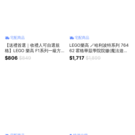
宅配商品
宅配商品
【送禮首選｜收禮人可自選規
LEGO樂高 🪄哈利波特系列 764
格】LEGO 樂高 F1系列一級方程
62 霍格華茲學院院徽(魔法遊戲
式-多款任選77242-77251 ( 跑
居家擺設)
$806
$849
$1,717
$1,899
車 擺設 生日禮物)