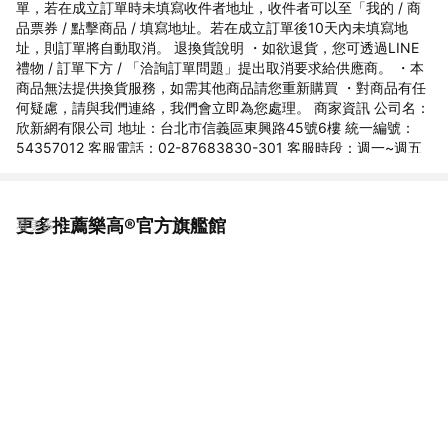
單，若在成立訂單時未填寫收件者地址，收件者可以至「我的 / 商
品票券 / 點擊商品 / 填寫地址。若在成立訂單後10天內未填寫地
址，則訂單將自動取消。 退換貨說明 ・如欲退貨，您可透過LINE
禮物 / 訂單下方 / 「洽詢訂單問題」提出取消要求給供應商。 ・本
商品無法提供換貨服務，如需其他商品請您重新購買 ・對商品有任
何疑慮，請與我們連絡，我們會立即為您處理。 商家資訊 公司名：
欣新網有限公司 地址：台北市信義區東興路45號6樓 統一編號：
54357012 客服電話：02-87683830-301 客服時段：週一~週五
9:30~18:00
更多推薦樂高®官方旗艦館
看更多