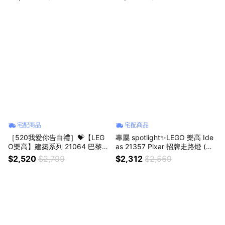
束。贈心型禮盒(居家擺飾 禮物)
宅配商品
宅配商品
［520我愛你告白禮］💝【LEG
專屬 spotlight✨LEGO 樂高 Ide
O樂高】建築系列 21064 巴黎－
as 21357 Pixar 招牌走路燈 (居
愛之城(法國景色 居家擺設)
家擺設 禮物 DIY積木 生日禮物 )
$2,520
$2,799
$2,312
$2,569