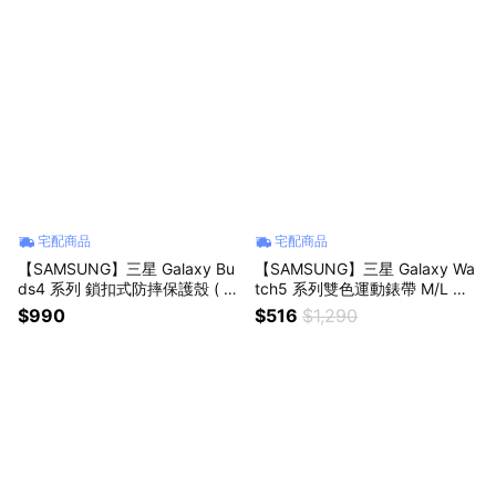
宅配商品
宅配商品
【SAMSUNG】三星 Galaxy Bu
【SAMSUNG】三星 Galaxy Wa
ds4 系列 鎖扣式防摔保護殼 ( 附
tch5 系列雙色運動錶帶 M/L 公
登山扣 )
司貨
$990
$516
$1,290