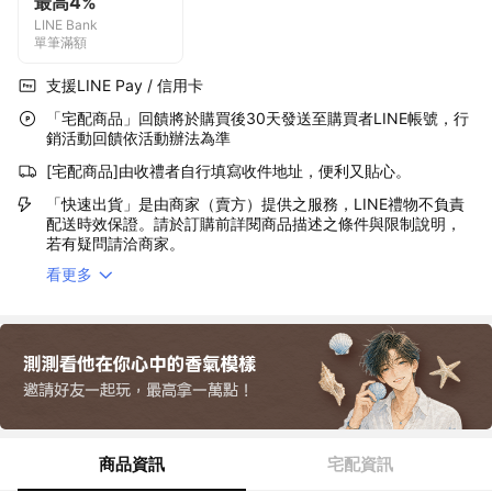
最高4%
LINE Bank
單筆滿額
支援LINE Pay / 信用卡
「宅配商品」回饋將於購買後30天發送至購買者LINE帳號，行
銷活動回饋依活動辦法為準
[宅配商品]由收禮者自行填寫收件地址，便利又貼心。
「快速出貨」是由商家（賣方）提供之服務，LINE禮物不負責
配送時效保證。請於訂購前詳閱商品描述之條件與限制說明，
若有疑問請洽商家。
看更多
商品資訊
宅配資訊