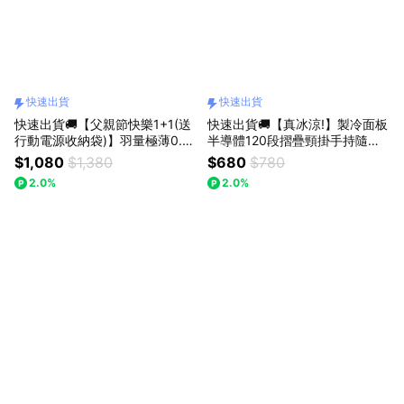
快速出貨
快速出貨
快速出貨🚚【父親節快樂1+1(送
快速出貨🚚【真冰涼!】製冷面板
行動電源收納袋)】羽量極薄0.6
半導體120段摺疊頸掛手持隨身
9cm固態防爆磁吸5000mAh行
風扇 RK29 RASTO
$1,080
$1,380
$680
$780
動電源RB69 RASTO(本體標示1
2.0%
2.0%
9.25Wh/可帶上飛機)