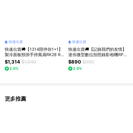
快速出貨
快速出貨
快速出貨🚚【1314陪伴你1+1】
快速出貨🚚【記錄我們的友情】
製冷面板頸掛手持風扇RK28 RA
迷你微型數位拍照錄影相機RP-1
STO+自帶雙線20W快充行動電
RASTO
$1,314
$1,940
$890
$990
源 B100 E-books
2.0%
2.0%
更多推薦
看更多