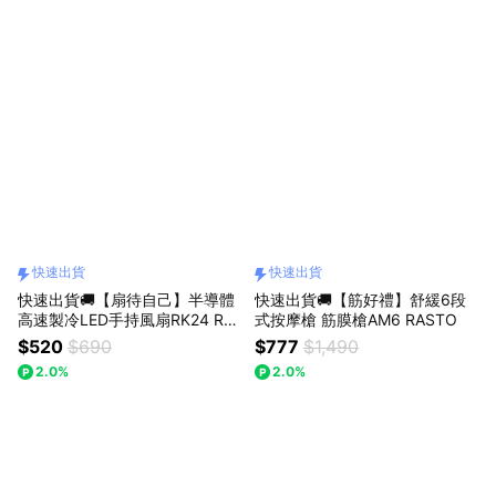
快速出貨
快速出貨
快速出貨🚚【扇待自己】半導體
快速出貨🚚【筋好禮】舒緩6段
高速製冷LED手持風扇RK24 RA
式按摩槍 筋膜槍AM6 RASTO
STO
$520
$690
$777
$1,490
2.0%
2.0%