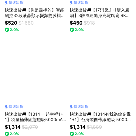
快速出貨
快速出貨
快速出貨🚚【你是最棒的】智能
快速出貨🚚【17消暑_1+1雙入風
觸控32段液晶顯示變頻筋膜槍A
扇】3段風速隨身充電風扇 RK16
M4 RASTO
RASTO
$520
$1,680
$450
$918
2.0%
2.0%
快速出貨
快速出貨
快速出貨🚚【1314 一起幸福1+
快速出貨🚚【1314有我為你充電
1】羽量極薄固態磁吸5000mAh
1+1】台灣製自帶線磁吸 5000m
行動電源RB69 + 半導體高速製
Ah固態行動電源RB71 + 65W氮
$1,314
$2,070
$1,314
$1,889
冷手持風扇RK24 RASTO
化鎵充電器+ 100W C to C線RB
2.0%
2.0%
36