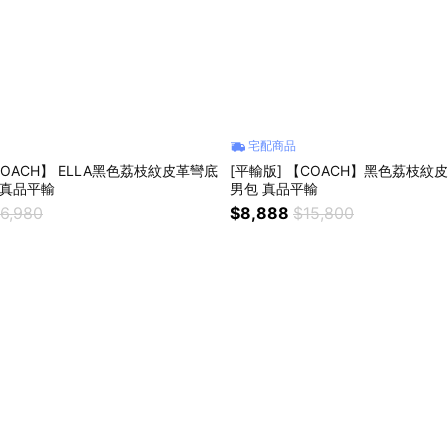
宅配商品
COACH】 ELLA黑色荔枝紋皮革彎底
[平輸版] 【COACH】黑色荔枝紋
 真品平輸
男包 真品平輸
16,980
$8,888
$15,800