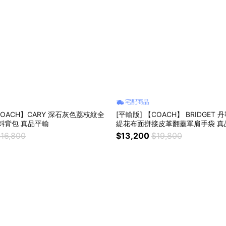
宅配商品
COACH】CARY 深石灰色荔枝紋全
[平輸版] 【COACH】 BRIDGET 
斜背包 真品平輸
緹花布面拼接皮革翻蓋單肩手袋 真
16,800
$13,200
$19,800