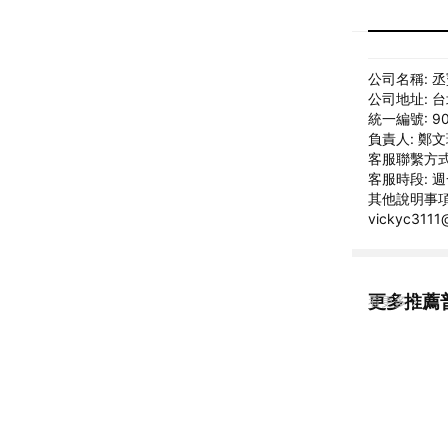
公司名稱: 
公司地址: 
統一編號: 90
負責人: 鄭
客服聯繫方式: 
客服時段: 週一
其他說明事項:
vickyc311
更多推薦
看更多