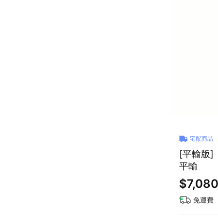
宅配商品
[平輸版]
平輸
$7,08
免運費