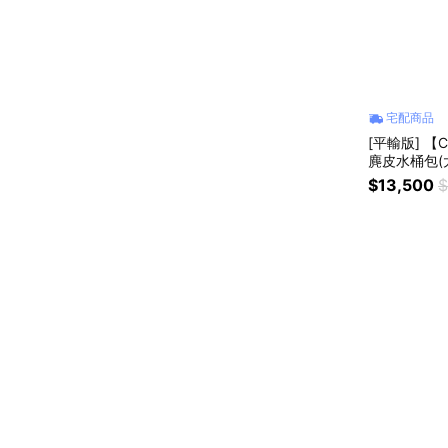
宅配商品
[平輸版] 【
麂皮水桶包(
$13,500
$