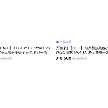
宅配商品
CY CARRYALL 28
[平輸版] 【DIOR】 迪奧新款黑
革三層手提/肩斜背包 真品平輸
飾面金屬30 MONTAIGNE 雙環手
18,800
$16,500
$19,800