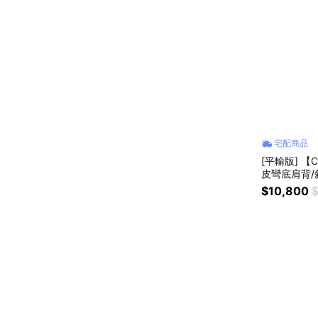
宅配商品
[平輸版] 【
皮彎底肩背/
$10,800
$