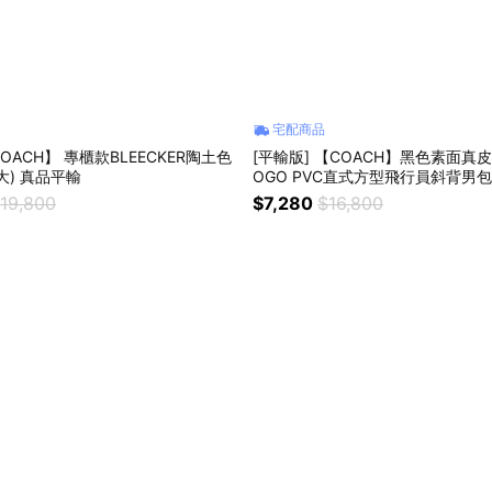
宅配商品
COACH】 專櫃款BLEECKER陶土色
[平輸版] 【COACH】黑色素面真皮
大) 真品平輸
OGO PVC直式方型飛行員斜背男包
19,800
$7,280
$16,800