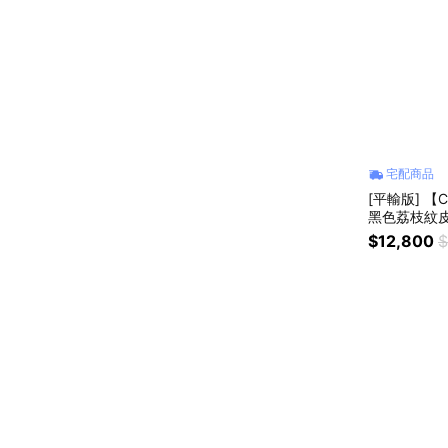
宅配商品
[平輸版] 【COACH】 LEGA
黑色荔枝紋皮
$12,800
$