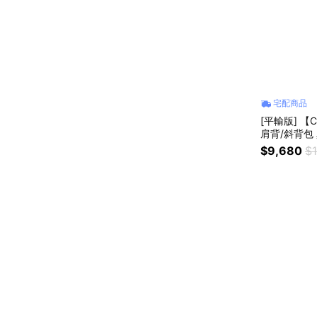
宅配商品
[平輸版] 【
肩背/斜背包
$9,680
$