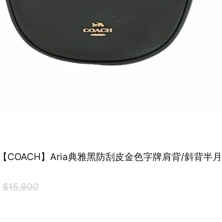
 【COACH】Aria典雅黑防刮皮金色字牌肩背/斜背半月包 
0
$15,800