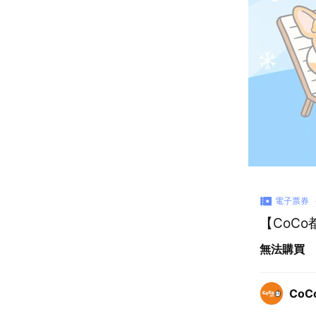
電子票券
【CoCo
無法購買
CoC