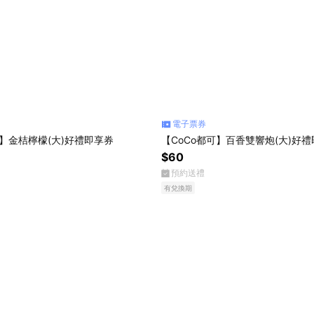
電子票券
可】金桔檸檬(大)好禮即享券
【CoCo都可】百香雙響炮(大)好
$60
預約送禮
有兌換期