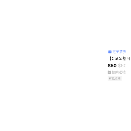
電子票券
【CoCo都
$50
$60
預約送禮
有兌換期