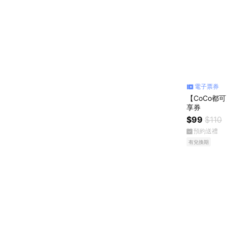
電子票券
【CoCo都可
享券
$99
$110
預約送禮
有兌換期