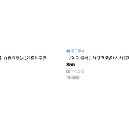
電子票券
可】百香綠茶(大)好禮即享券
【CoCo都可】綠茶養樂多(大)好
$55
預約送禮
有兌換期