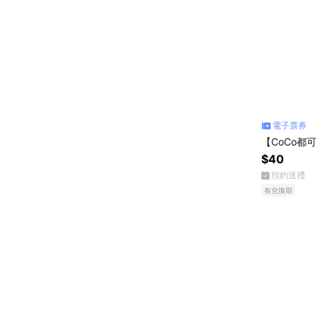
電子票券
【CoCo都
$40
預約送禮
有兌換期