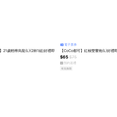
電子票券
】21歲輕檸烏龍(L)(2杯1組)好禮即
【CoCo都可】紅柚雙響炮(L)好禮
$65
$75
預約送禮
有兌換期