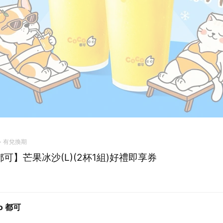
有兌換期
都可】芒果冰沙(L)(2杯1組)好禮即享券
o 都可