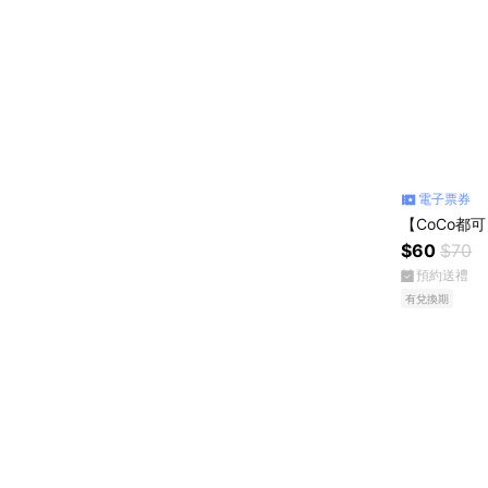
電子票券
【CoCo都
$60
$70
預約送禮
有兌換期