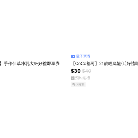
電子票券
可】手作仙草凍乳大杯好禮即享券
【CoCo都可】21歲輕烏龍(L)好禮
$30
$40
預約送禮
有兌換期