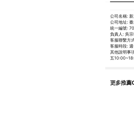
公司名稱: 
公司地址: 
統一編號: 70
負責人: 吳
客服聯繫方式: 
客服時段: 週
其他說明事項:
五10:00~1
更多推薦C
看更多