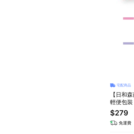
宅配商品
【日和森
輕便包裝
$279
免運費