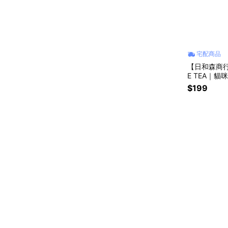
宅配商品
【日和森商行
E TEA｜貓
茶包｜貓奴
$199