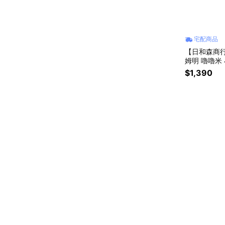
宅配商品
【日和森商行
姆明 嚕嚕米
$1,390