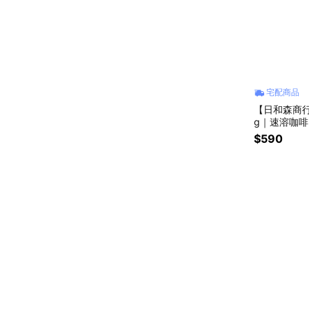
宅配商品
【日和森商行
g｜速溶咖
｜冷釀
$590