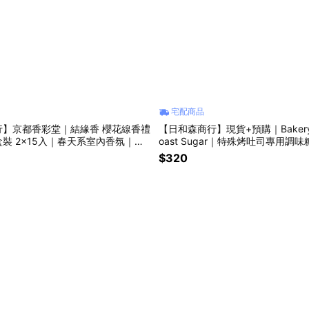
宅配商品
行】京都香彩堂｜結緣香 櫻花線香禮
【日和森商行】現貨+預購｜Bakery Br
裝 2×15入｜春天系室內香氛｜送
oast Sugar｜特殊烤吐司專用調
岩鹽｜多彩料理鹽
$320