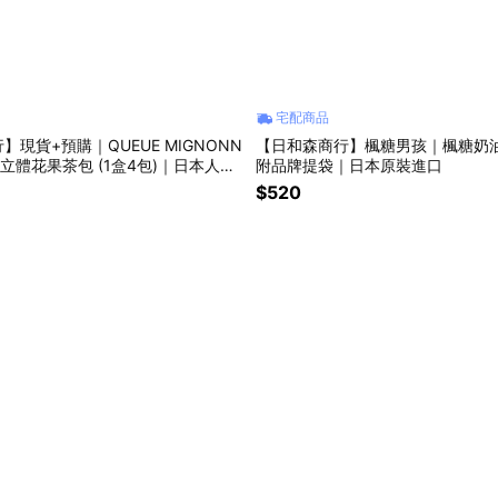
宅配商品
】現貨+預購｜QUEUE MIGNONN
【日和森商行】楓糖男孩｜楓糖奶
咪立體花果茶包 (1盒4包)｜日本人氣
附品牌提袋｜日本原裝進口
必備收藏
$520