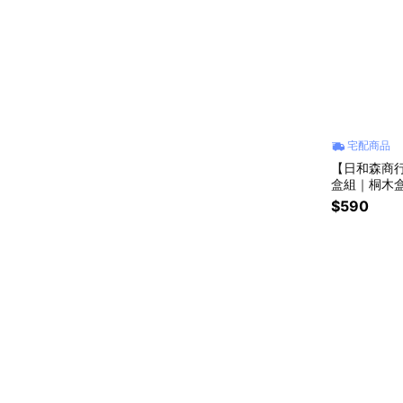
宅配商品
【日和森商
盒組｜桐木盒
禮首選
$590