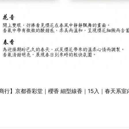
商行】京都香彩堂｜櫻香 細型線香｜15入｜春天系室