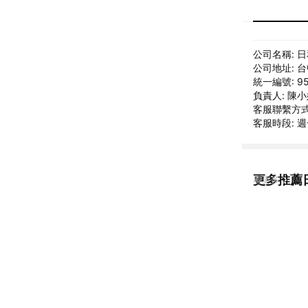
公司名稱: 
公司地址: 
統一編號: 95
負責人: 陳
客服聯繫方式: 
客服時段: 週一
更多推薦
看更多