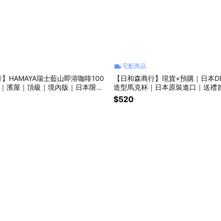
宅配商品
】HAMAYA瑞士藍山即溶咖啡100
【日和森商行】現貨+預購｜日本DE
啡｜濱屋｜頂級｜境內版｜日本限定
造型馬克杯｜日本原裝進口｜送禮首
LE 療癒小雜貨
$520