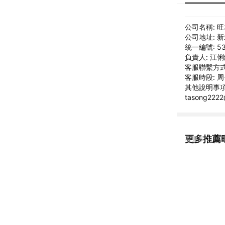
公司名稱: 
公司地址: 
統一編號: 53
負責人: 江
客服聯繫方式: 
客服時段: 周一
其他說明事項
tasong22
更多推薦
看更多