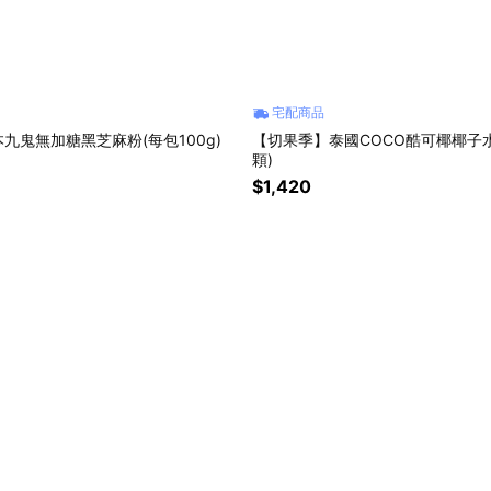
宅配商品
九鬼無加糖黑芝麻粉(每包100g)
【切果季】泰國COCO酷可椰椰子水(1-
顆)
$1,420