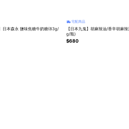
宅配商品
ga】日本森永 鹽味焦糖牛奶糖(83g/
【日本九鬼】胡麻辣油/香辛胡麻辣油
g/瓶)
$680