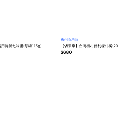
宅配商品
用特製七味醬(每罐115g)
【切果季】台灣福柑佛利檬柑橘(20斤
$680