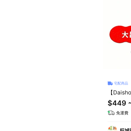
宅配商品
【Dais
$449 
免運費
旺城