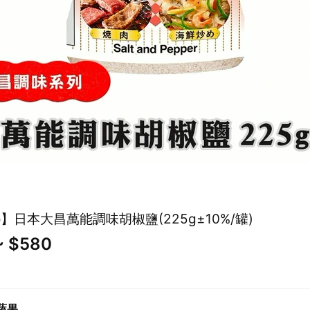
ho】日本大昌萬能調味胡椒鹽(225g±10%/罐)
~ $580
蔬果