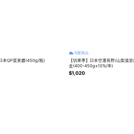
宅配商品
日本QP蛋黃醬(450g/瓶)
【切果季】日本空運長野/山梨溫室
盒(400-450g±10%/串)
$1,020