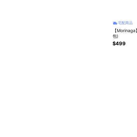
宅配商品
【Morina
包)
$499