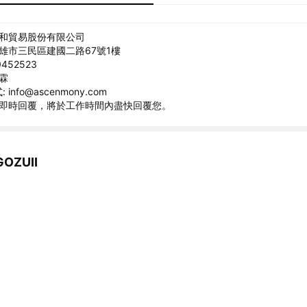
陞和貿易股份有限公司
高雄市三民區建國二路67號1樓
452523
昇霖
info@ascenmony.com
非即時回覆，將於工作時間內盡快回覆您。
OZUII