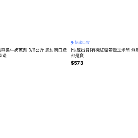
快速出貨
燕巢牛奶芭樂 3/6公斤 脆甜爽口產
[快速出貨]有機紅鬚帶殼玉米筍 無
直送
都是寶
$573