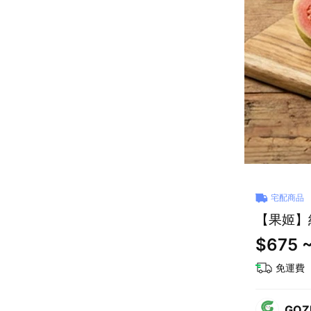
宅配商品
【果姬】
$675 ~
免運費
GOZU