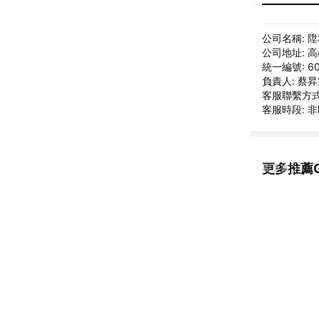
公司名稱: 
公司地址: 
統一編號: 60
負責人: 蔡
客服聯繫方式: 
客服時段: 
更多推薦G
看更多