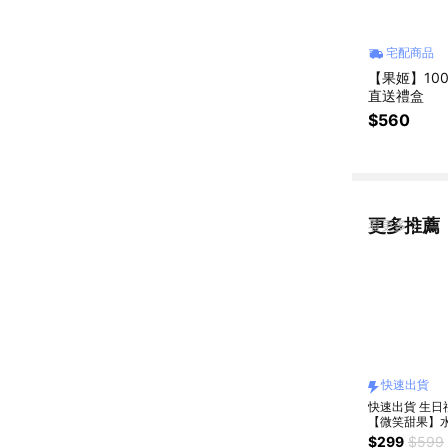
宅配商品
【果姬】10
直送禮盒
$560
更多推薦
看更多
快速出貨
快速出貨 生日
【微笑甜果】
果凍|療癒小物
$299
$599