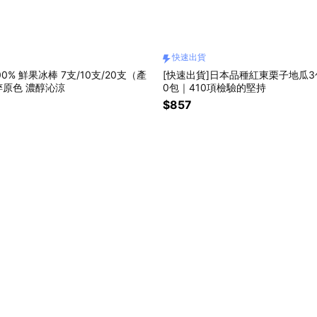
快速出貨
00% 鮮果冰棒 7支/10支/20支（產
[快速出貨]日本品種紅東栗子地瓜3包/
原色 濃醇沁涼
0包｜410項檢驗的堅持
$857