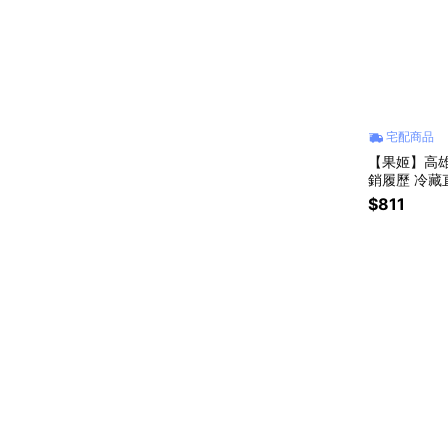
宅配商品
【果姬】高雄
銷履歷 冷藏
$811