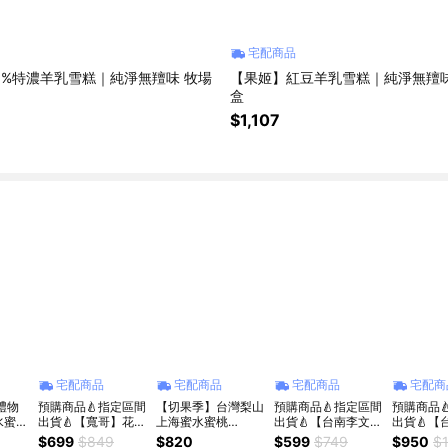
宅配商品
0%特濃羊乳雪糕｜純淨無羶味 牧場
【果姬】紅豆羊乳雪糕｜純淨無羶味
盒
$1,107
宅配商品
宅配商品
宅配商品
宅配商
禮物
預購商品🍐指定區間
【切果季】台灣梨山
預購商品🍐指定區間
預購商品
水蜜桃
出貨🍐【寬哥】花蓮
上海蜜水蜜桃
出貨🍐【台南李文粒
出貨🍐【
|送同
鶴岡冠軍老欉文旦1
(170g±10%/盒)
果園】麻豆紅柚3kg
果園】頂
$699
$849
$820
$599
$749
$950
$1