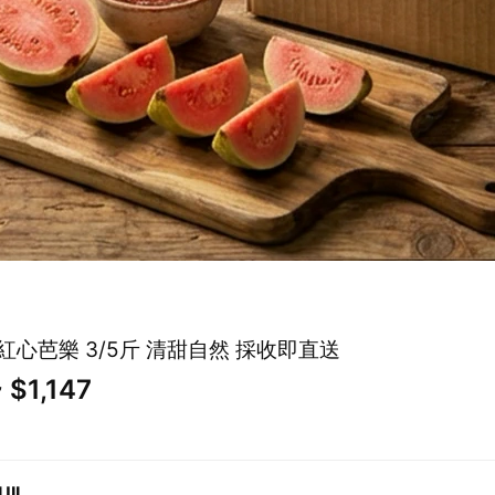
紅心芭樂 3/5斤 清甜自然 採收即直送
 $1,147
II