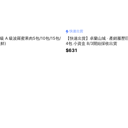
快速出貨
級 A 級波羅蜜果肉5包/10包/15包/
【快速出貨】卓蘭山城 ‧ 產銷履歷
保鮮)
4包 小資盒 8/3開始採收出貨
$631