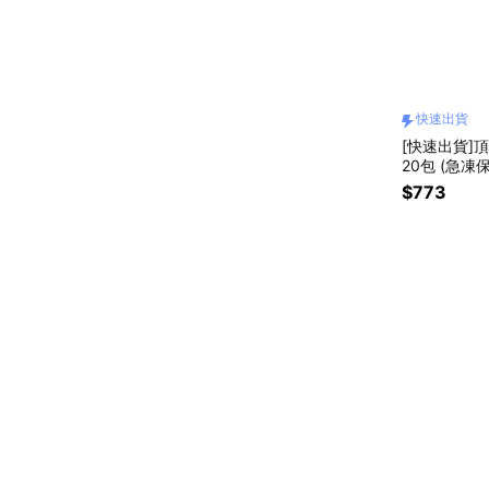
快速出貨
[快速出貨]頂
20包 (急凍
$773