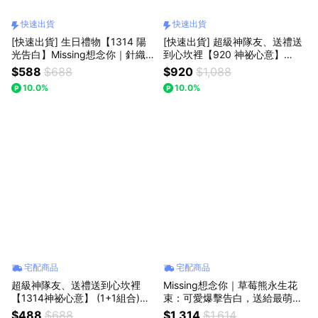
快速出貨
快速出貨
[快速出貨] 生日禮物【1314 陽
[快速出貨] 超級神隊友、送禮送
光告白】Missing想念你｜針織
到心坎裡【920 神祕心意】
向日葵擺件：妳是我的小太陽，
【【1+1組合(玫瑰花束+草莓熊
$588
$688
$920
$1,088
讓溫暖充滿每個角落
玩偶】】 Missing想念你｜心型
10.0%
10.0%
漸層粉玫瑰花束！1314情人節/
七夕/生日禮物
宅配商品
宅配商品
超級神隊友、送禮送到心坎裡
Missing想念你｜草莓熊永生花
【1314神祕心意】 (1+1組合)
束：可愛爆擊告白，送給最萌的
【粉色小歐風芭蕾+粉晶鑰匙】
另一半 (預購)
$488
$688
$1,314
$1,614