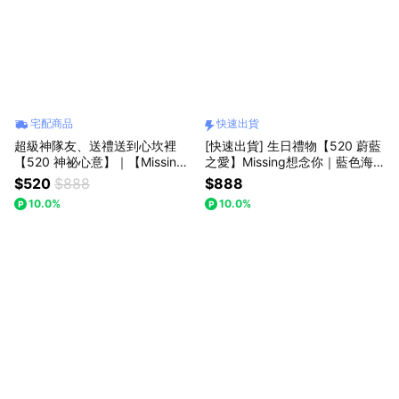
宅配商品
快速出貨
超級神隊友、送禮送到心坎裡
[快速出貨] 生日禮物【520 蔚藍
【520 神祕心意】｜【Missing
之愛】Missing想念你｜藍色海
想念你】｜勿忘我針織花 ：手作
洋擴香瓶禮盒：深邃迷人氣息，
$520
$888
$888
的恆久祝福 七夕情人節/父親節
讓浪漫氣氛延續
10.0%
10.0%
(預購)