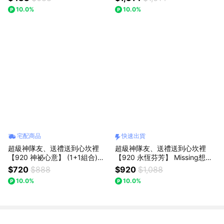
｜【Missing想念你】｜ : 七夕情
10.0%
10.0%
人節/父親節(預購)
宅配商品
快速出貨
超級神隊友、送禮送到心坎裡
超級神隊友、送禮送到心坎裡
【920 神祕心意】 (1+1組合)
【920 永恆芬芳】 Missing想念
【粉色小歐風芭蕾+粉晶熊】｜
你｜史迪奇花束(預購)：(預購)
$720
$888
$920
$1,088
【Missing想念你】｜ 七夕情人
10.0%
10.0%
節/父親節(預購)