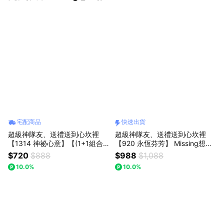
宅配商品
快速出貨
超級神隊友、送禮送到心坎裡
超級神隊友、送禮送到心坎裡
【1314 神祕心意】【(1+1組合)
【920 永恆芬芳】 Missing想念
【粉玫瑰+粉晶熊】】Missing想
你｜豆沙色/粉色/草莓熊花束(預
$720
$888
$988
$1,088
念你｜粉玫瑰精緻花束：浪漫告
購)：(預購)
10.0%
10.0%
白推薦，讓愛在日常中綻放 (預
購)