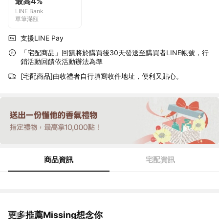
最高4%
LINE Bank
單筆滿額
支援LINE Pay
「宅配商品」回饋將於購買後30天發送至購買者LINE帳號，行
銷活動回饋依活動辦法為準
[宅配商品]由收禮者自行填寫收件地址，便利又貼心。
商品資訊
宅配資訊
更多推薦Missing想念你
看更多