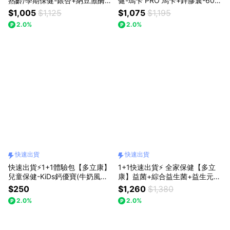
熟齡/學期保健-銀杏+納豆激酶-2
健-瑪卡 PRO 馬卡+鋅膠囊-60
入組 贈莓果風味維他命C+E-60
粒/瓶-2入組 贈莓果風味維他命C
$1,005
$1,125
$1,075
$1,195
粒/包
+E-60粒/包
2.0%
2.0%
快速出貨
快速出貨
快速出貨⚡1+1體驗包【多立康】
1+1快速出貨⚡ 全家保健【多立
兒童保健-KiDs鈣優寶(牛奶風味
康】益菌+綜合益生菌+益生元-3
粉狀)-5入/包(2包/3包/4包/10
0包/盒-2入組 贈莓果風味維他命
$250
$1,260
$1,380
包)『LINE禮物獨家組合』|小孩
C+E-60粒/包
2.0%
2.0%
營養補鈣🦴