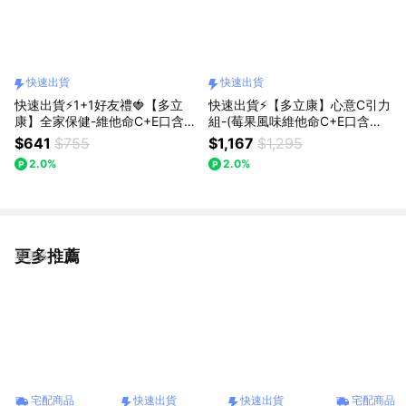
快速出貨
快速出貨
快速出貨⚡1+1好友禮🍓【多立
快速出貨⚡【多立康】心意C引力
康】全家保健-維他命C+E口含錠
組-(莓果風味維他命C+E口含錠/
莓果風味 60粒
60粒4入組)+$129元附Areti心型
$641
$755
$1,167
$1,295
隨身梳『LINE禮物獨家組合』好
2.0%
2.0%
友/閨蜜/同事送禮
更多推薦
看更多
宅配商品
快速出貨
快速出貨
宅配商品