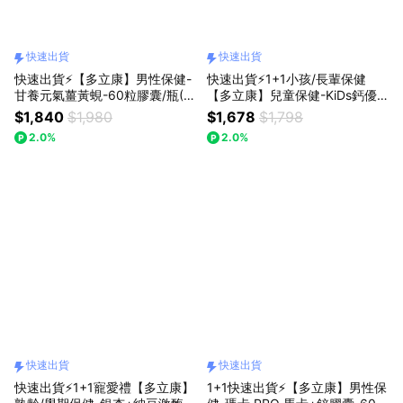
快速出貨
快速出貨
快速出貨⚡【多立康】男性保健-
快速出貨⚡1+1小孩/長輩保健
甘養元氣薑黃蜆-60粒膠囊/瓶(2
【多立康】兒童保健-KiDs鈣優
入/3入組)_95%專利薑黃贈葉黃
寶(牛奶風味粉狀)- 30包/盒 2入
$1,840
$1,980
$1,678
$1,798
素飲20ml-14/入/盒
組贈維他命C+E-莓果口味『LIN
2.0%
2.0%
E禮物獨家組合』
快速出貨
快速出貨
快速出貨⚡1+1寵愛禮【多立康】
1+1快速出貨⚡【多立康】男性保