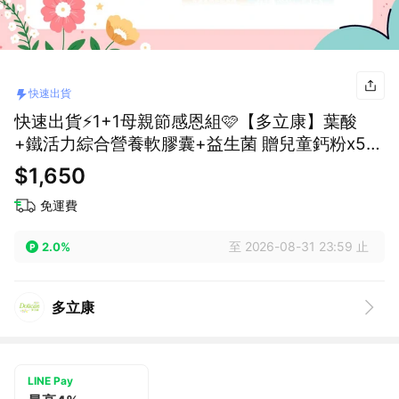
快速出貨
快速出貨⚡1+1母親節感恩組🩷【多立康】葉酸
+鐵活力綜合營養軟膠囊+益生菌 贈兒童鈣粉x5入
『LINE禮物獨家組合』|母親節送禮/保健養身
$1,650
免運費
至 2026-08-31 23:59 止
2.0%
多立康
LINE Pay