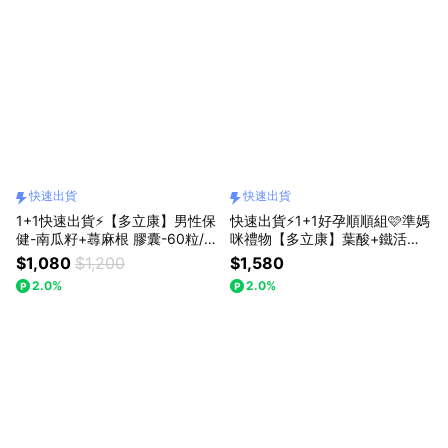
快速出貨
快速出貨
1+1快速出貨⚡【多立康】男性保
快速出貨⚡1+1好孕順順組🩷準媽
健-南瓜籽+蕁麻根 膠囊-60粒/
咪禮物【多立康】葉酸+鐵活力
瓶-2入組 贈莓果風味維他命C+E
綜合營養軟膠囊+益生菌 贈攜帶
$1,080
$1,200
$1,580
-60粒/包
型愛心梳🪮『LINE禮物獨家組
2.0%
2.0%
合』|孕婦送禮/懷孕祝福/關心禮