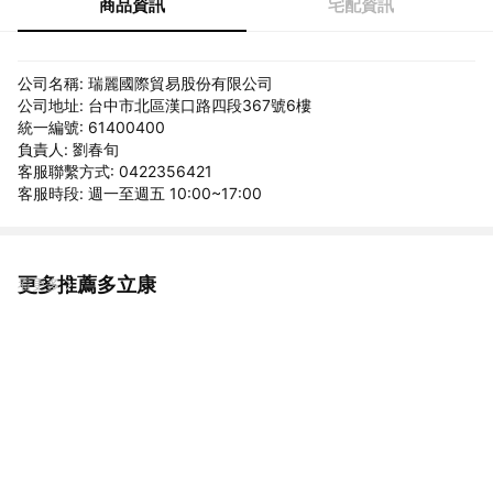
商品資訊
宅配資訊
公司名稱: 瑞麗國際貿易股份有限公司
公司地址: 台中市北區漢口路四段367號6樓
統一編號: 61400400
負責人: 劉春旬
客服聯繫方式: 0422356421
客服時段: 週一至週五 10:00~17:00
更多推薦多立康
看更多