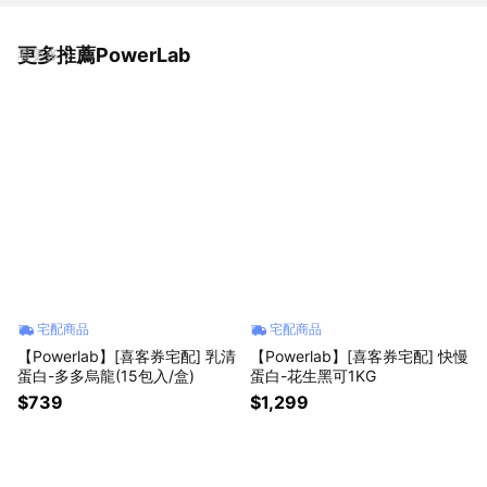
更多推薦PowerLab
看更多
宅配商品
宅配商品
【Powerlab】[喜客券宅配] 乳清
【Powerlab】[喜客券宅配] 快慢
蛋白-多多烏龍(15包入/盒)
蛋白-花生黑可1KG
$739
$1,299