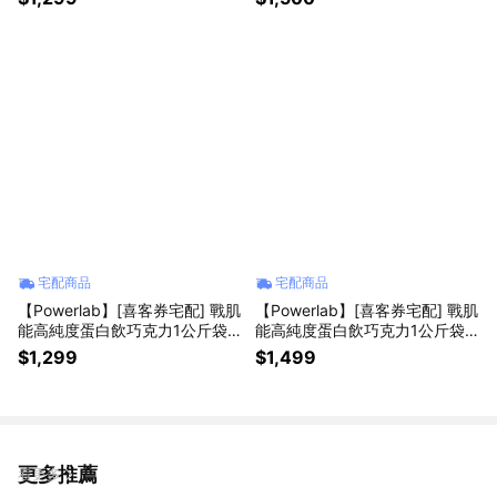
宅配商品
宅配商品
【Powerlab】[喜客券宅配] 戰肌
【Powerlab】[喜客券宅配] 戰肌
能高純度蛋白飲巧克力1公斤袋
能高純度蛋白飲巧克力1公斤袋
裝
裝(TWK10版本)
$1,299
$1,499
更多推薦
看更多