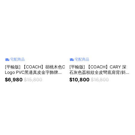
宅配商品
宅配商品
[平輸版] 【COACH】胡桃木色C
[平輸版] 【COACH】CARY 深
Logo PVC黑邊真皮金字飾牌斜
石灰色荔枝紋全皮彎底肩背/斜背
背相機包 真品平輸
包 真品平輸
$6,980
$15,800
$10,800
$16,800