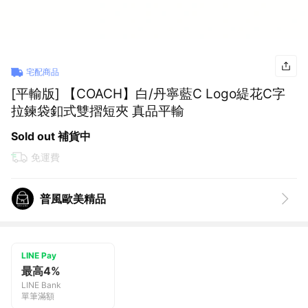
宅配商品
[平輸版] 【COACH】白/丹寧藍C Logo緹花C字
拉鍊袋釦式雙摺短夾 真品平輸
Sold out 補貨中
免運費
普風歐美精品
LINE Pay
最高4%
LINE Bank
單筆滿額