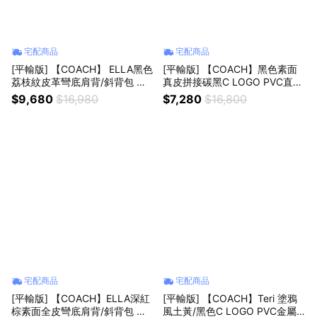
宅配商品
宅配商品
[平輸版] 【COACH】 ELLA黑色
[平輸版] 【COACH】黑色素面
荔枝紋皮革彎底肩背/斜背包 真
真皮拼接碳黑C LOGO PVC直式
品平輸
方型飛行員斜背男包 真品平輸
$9,680
$16,980
$7,280
$16,800
宅配商品
宅配商品
[平輸版] 【COACH】ELLA深紅
[平輸版] 【COACH】Teri 塗鴉
棕素面全皮彎底肩背/斜背包 真
風土黃/黑色C LOGO PVC金屬