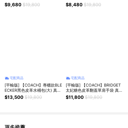
品平輸
掛飾彎底肩背/斜背兩用小包 真
$9,680
$19,800
$8,480
$19,800
品平輸
宅配商品
宅配商品
[平輸版] 【COACH】專櫃款BLE
[平輸版] 【COACH】BRIDGET
ECKER黑色皮革水桶包(大) 真品
太妃糖色皮革翻蓋單肩手袋 真品
平輸
平輸
$13,500
$19,800
$11,800
$19,800
更多推薦
看更多