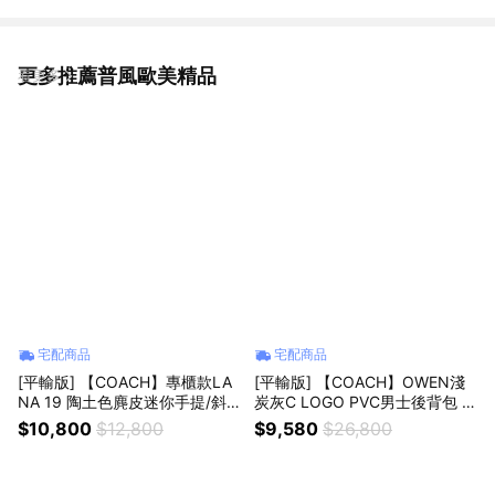
更多推薦普風歐美精品
看更多
宅配商品
宅配商品
[平輸版] 【COACH】專櫃款LA
[平輸版] 【COACH】OWEN淺
NA 19 陶土色麂皮迷你手提/斜
炭灰C LOGO PVC男士後背包 真
背包 真品平輸
品平輸
$10,800
$12,800
$9,580
$26,800