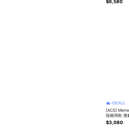
$6,580
宅配商品
[ACS] Merr
陸兩用鞋 透氣
$3,080