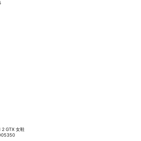
5
d 2 GTX 女鞋
05350