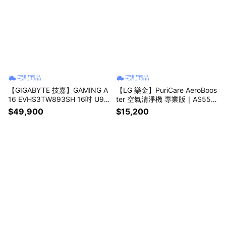
宅配商品
宅配商品
【GIGABYTE 技嘉】GAMING A
【LG 樂金】PuriCare AeroBoos
16 EVHS3TW893SH 16吋 U9
ter 空氣清淨機 專業版｜AS551
RTX5060 電競筆電
GWX0
$49,900
$15,200