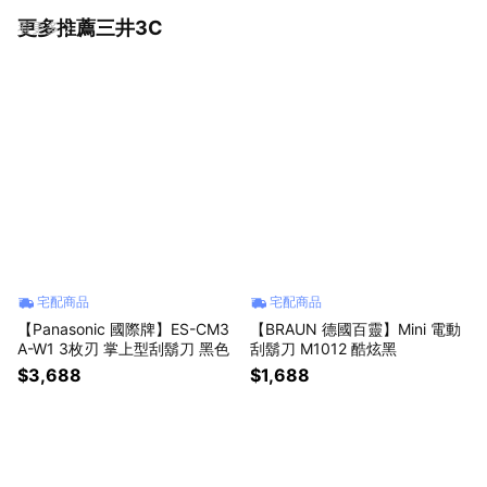
更多推薦三井3C
看更多
宅配商品
宅配商品
【Panasonic 國際牌】ES-CM3
【BRAUN 德國百靈】Mini 電動
A-W1 3枚刃 掌上型刮鬍刀 黑色
刮鬍刀 M1012 酷炫黑
$3,688
$1,688