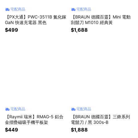
宅配商品
宅配商品
【PX大通】PWC-3511B 氮化鎵
【BRAUN 德國百靈】Mini 電動
GaN 快速充電器 黑色
刮鬍刀 M1010 經典黃
$499
$1,688
宅配商品
宅配商品
【Raymii 瑞米】RMAG-5 鋁合
【BRAUN 德國百靈】三鋒系列
金摺疊磁吸手機平板架
電鬍刀 / 黑 300s-B
$449
$1,888