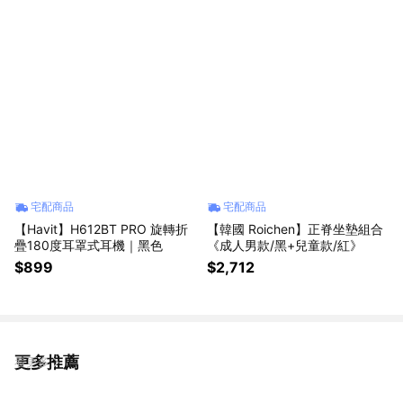
宅配商品
宅配商品
【Havit】H612BT PRO 旋轉折
【韓國 Roichen】正脊坐墊組合
疊180度耳罩式耳機｜黑色
《成人男款/黑+兒童款/紅》
$899
$2,712
更多推薦
看更多