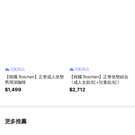
宅配商品
宅配商品
【韓國 Roichen】正脊成人坐墊
【韓國 Roichen】正脊坐墊組合
男用深咖啡
《成人女款/紅+兒童款/紅》
$1,499
$2,712
更多推薦
看更多