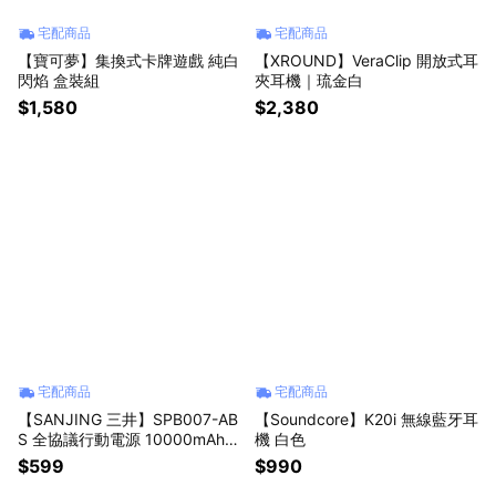
宅配商品
宅配商品
【寶可夢】集換式卡牌遊戲 純白
【XROUND】VeraClip 開放式耳
閃焰 盒裝組
夾耳機｜琉金白
$1,580
$2,380
宅配商品
宅配商品
【SANJING 三井】SPB007-AB
【Soundcore】K20i 無線藍牙耳
S 全協議行動電源 10000mAh
機 白色
黑色
$599
$990