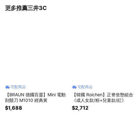
更多推薦三井3C
看更多
宅配商品
宅配商品
【BRAUN 德國百靈】Mini 電動
【韓國 Roichen】正脊坐墊組合
刮鬍刀 M1010 經典黃
《成人女款/粉+兒童款/紅》
$1,688
$2,712