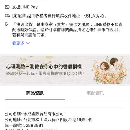
支援LINE Pay
[宅配商品]由收禮者自行填寫收件地址，便利又貼心。
「快速出貨」是由商家（賣方）提供之服務，LINE禮物不負責
配送時效保證。請於訂購前詳閱商品描述之條件與限制說明，
若有疑問請洽商家。
看更多
商品資訊
宅配資訊
公司名稱: 禾成國際貿易有限公司
公司地址: 台北市松山區八德路四段72巷16弄2號
統一編號: 52883881