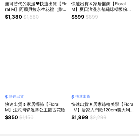
無可替代的浪漫❤️快速出貨【Flo
快速出貨🌷家居擺飾【Floral
ral M】阿爾貝拉永生花禮（贈送
M】夏日浪漫京都繡球櫻坂粉仿
5ml香氛油）獅子座生日禮物 開
真花禮
$1,380
$1,580
$599
$899
幕喬遷升遷花禮
快速出貨
快速出貨
快速出貨🌷家居擺飾【Floral
快速出貨🌲居家綠植美學【Flora
M】法式陶瓷溫蒂公主復古花瓶
l M】居家入門款120cm義大利
橄欖樹室內仿真植栽
$850
$1,150
$1,999
$2,299