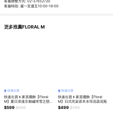
客服聯繫方式: 02-37652720
客服時段: 週一至週五10:00-19:00
更多推薦FLORAL M
看更多
快速出貨
快速出貨
快速出貨🌷家居擺飾【Floral
快速出貨🌷家居擺飾【Floral
M】夏日浪漫京都繡球雪之戀仿
M】日式侘寂原木水培花器花瓶
真花禮
$599
$899
$499
$799