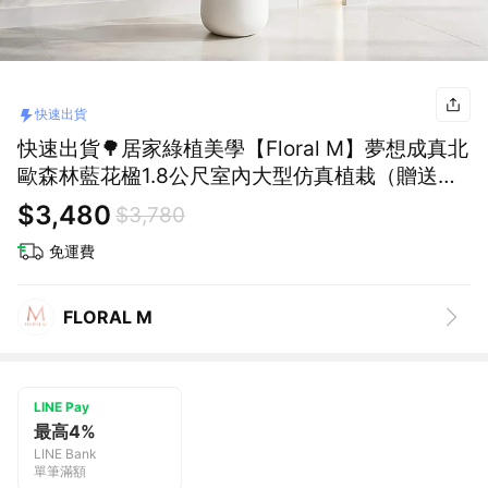
快速出貨
快速出貨🌳居家綠植美學【Floral M】夢想成真北
歐森林藍花楹1.8公尺室內大型仿真植栽（贈送花
盆）
$3,480
$3,780
免運費
FLORAL M
LINE Pay
最高4%
LINE Bank
單筆滿額