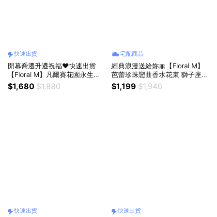
快速出貨
宅配商品
開幕喬遷升遷祝福❤️快速出貨
經典浪漫送給妳🎀【Floral M】
【Floral M】凡爾賽花園永生花
芭蕾珍珠戀曲香水花束 獅子座生
禮（贈送5ml香氛油）獅子座生
日快樂 情人節花束
$1,680
$1,880
$1,199
$1,946
日禮物
快速出貨
快速出貨