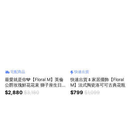
宅配商品
快速出貨
最愛就是你🩶【Floral M】英倫
快速出貨🌷家居擺飾【Floral
公爵玫瑰鮮花花束 獅子座生日禮
M】法式陶瓷洛可可古典花瓶
物 情人節花束
$2,880
$3,180
$799
$1,099