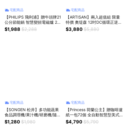
宅配商品
宅配商品
【PHILIPS 飛利浦】贈牛頭牌21
【ARTISAN】兩入超值組 限量
公分節能鍋 智慧變頻電磁爐 202
特價 奧堤森 12吋DC循環正逆涼
6/04最新上市 HD5850
風扇+循環扇 電風扇 特有逆風模
$1,988
$2,288
$3,880
$5,880
式 LF1201
宅配商品
宅配商品
【SONGEN 松井】多功能蔬果
【Princess 荷蘭公主】贈咖啡瀘
食品調理機/果汁機/研磨機/隨行
紙一包72個 全自動智慧型美式咖
杯果汁機 GS-351P
啡機 249406
$1,280
$1,980
$4,790
$5,790