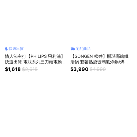
快速出貨
宅配商品
情人節主打【PHILIPS 飛利浦】
【SONGEN 松井】贈琺瑯鑄鐵
快速出貨 電競系列三刀頭電動刮
湯鍋 雙饗熱旋玻璃氣炸鍋/烘烤
鬍刀 電鬍刀 S1115
爐/氣炸烤箱 SG-340AF
$1,618
$2,618
$3,990
$4,990