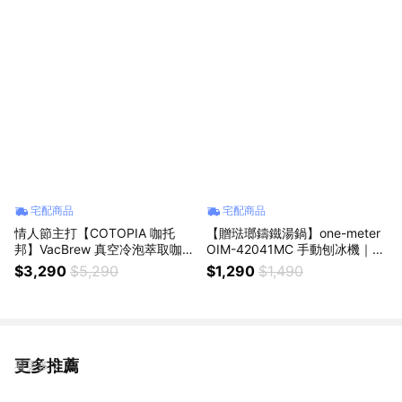
宅配商品
宅配商品
情人節主打【COTOPIA 咖托
【贈琺瑯鑄鐵湯鍋】one-meter
邦】VacBrew 真空冷泡萃取咖啡
OIM-42041MC 手動刨冰機｜剉
機 CT20001
冰機 ｜雪花剉冰機 可調整刨冰
$3,290
$5,290
$1,290
$1,490
粗細
更多推薦
看更多