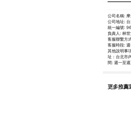
公司名稱: 
公司地址: 
統一編號: 96
負責人: 林
客服聯繫方式: 
客服時段: 週
其他說明事項
址：台北市內湖
間: 週一至週
更多推薦運
看更多