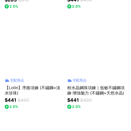
2.0%
2.0%
宅配商品
宅配商品
【Lotin】序曲項鍊 (不鏽鋼×淡
粉水晶鋼珠項鍊｜低敏不鏽鋼項
水珍珠)
鍊‧增強魅力 (不鏽鋼×天然水晶)
$441
$490
$441
$490
2.0%
2.0%