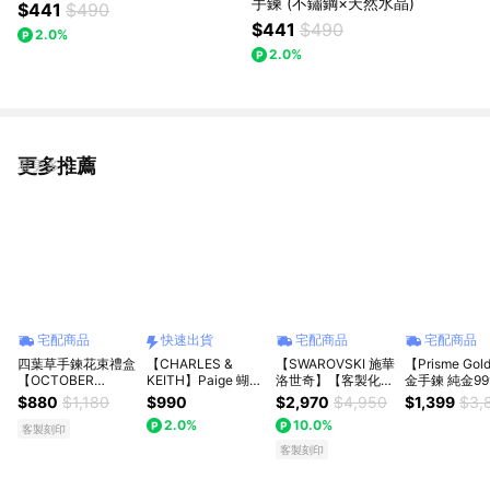
手鍊 (不鏽鋼×天然水晶)
$441
$490
$441
$490
2.0%
2.0%
更多推薦
看更多
宅配商品
快速出貨
宅配商品
宅配商品
四葉草手鍊花束禮盒
【CHARLES &
【SWAROVSKI 施華
【Prisme Go
【OCTOBER
KEITH】Paige 蝴蝶
洛世奇】【客製化卡
金手鍊 純金9
16Th】開運 生日禮
結手鍊｜夏季新品｜
片】Lifelong Heart
玫瑰 優雅珍珠
$880
$1,180
$990
$2,970
$4,950
$1,399
$3,
物 閨蜜禮物 情人節
快速出貨｜小CK
永恆心動 心形手鐲
(金重：約0.0
2.0%
10.0%
禮物 女友禮物 交換
白色 多種金屬潤飾 |
±0.01)
客製刻印
禮物 純銀手鍊 客製
生日禮物 | 畢業禮物
客製刻印
化禮物 AUG 6
| 情人節禮物