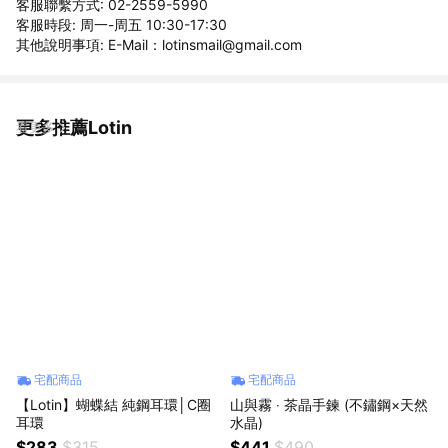
客服聯繫方式: 02-2559-5990
客服時段: 周一-周五 10:30-17:30
其他說明事項: E-Mail：lotinsmail@gmail.com
更多推薦Lotin
看更多
宅配商品
宅配商品
【Lotin】蝴蝶結 純鋼耳環│C圈
山與霧 ‧ 茶晶手鍊 (不鏽鋼×天然
耳環
水晶)
$283
$315
$441
$490