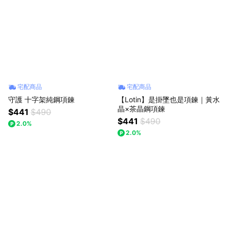
宅配商品
宅配商品
守護 十字架純鋼項鍊
【Lotin】是掛墜也是項鍊｜黃水
晶×茶晶鋼項鍊
$441
$490
$441
$490
2.0%
2.0%