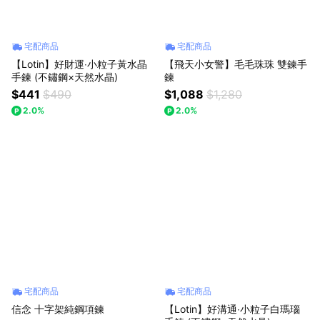
宅配商品
宅配商品
【Lotin】好財運‧小粒子黃水晶
【飛天小女警】毛毛珠珠 雙鍊手
手鍊 (不鏽鋼×天然水晶)
鍊
$441
$490
$1,088
$1,280
2.0%
2.0%
宅配商品
宅配商品
信念 十字架純鋼項鍊
【Lotin】好溝通‧小粒子白瑪瑙