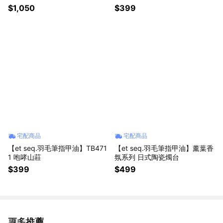
$1,050
$399
宅配商品
宅配商品
【et seq.羽毛筆指甲油】TB471
【et seq.羽毛筆指甲油】薰葉香
1 咆哮山莊
氛系列 日式陶瓷燭台
$399
$499
更多推薦
看更多