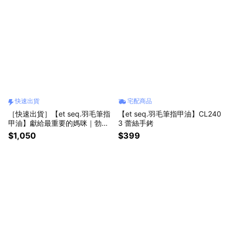
快速出貨
宅配商品
［快速出貨］【et seq.羽毛筆指
【et seq.羽毛筆指甲油】CL240
甲油】獻給最重要的媽咪｜勃朗
3 蕾絲手銬
特三姐妹三色指甲油禮盒
$1,050
$399