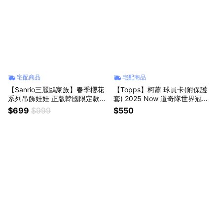
宅配商品
宅配商品
【Sanrio三麗鷗家族】春季櫻花
【Topps】柯蕭 球員卡(附保護
系列吊飾娃娃 正版韓國限定款
套) 2025 Now 道奇隊世界冠軍
大耳狗 人魚漢頓 帕洽狗 酷洛米
CLAYTON KERSHAW #WS-13
$699
$999
$550
凱蒂貓hello kitty 美樂蒂 布丁狗
MLB棒球 書僮 賽揚獎王牌投手
包包吊飾背包掛飾公仔鑰匙圈女
收藏紀念品 運動用品周邊 星座
生朋友送禮情侶交換禮物女友生
禮物
日