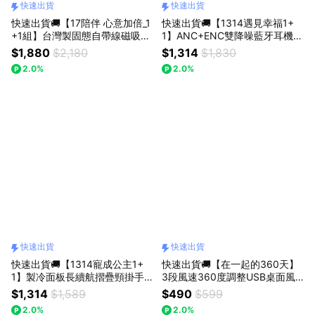
快速出貨
快速出貨
快速出貨🚚【17陪伴 心意加倍_1
快速出貨🚚【1314遇見幸福1+
+1組】台灣製固態自帶線磁吸50
1】ANC+ENC雙降噪藍牙耳機 S
00mAh行動電源RB71 RASTO
S72 E-books+香氛超音波水氧
$1,880
$2,180
$1,314
$1,830
機FH1 RASTO
2.0%
2.0%
快速出貨
快速出貨
快速出貨🚚【1314寵成公主1+
快速出貨🚚【在一起的360天】
1】製冷面板長續航摺疊頸掛手
3段風速360度調整USB桌面風
持風扇RK28 + 5合1磁吸萬向單
扇 RK15 RASTO
$1,314
$1,589
$490
$599
反藍牙自拍桿腳架RASTO
2.0%
2.0%