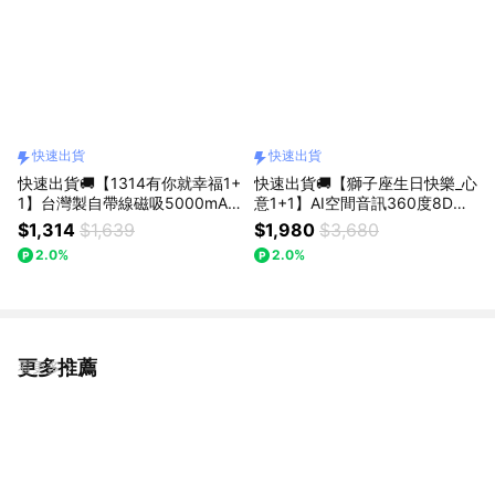
快速出貨
快速出貨
快速出貨🚚【1314有你就幸福1+
快速出貨🚚【獅子座生日快樂_心
1】台灣製自帶線磁吸5000mAh
意1+1】AI空間音訊360度8D環
固態行動電源RB71 + LED電量顯
繞ANC+ENC藍牙6.0頭戴耳機S
$1,314
$1,639
$1,980
$3,680
示藍牙6.0耳機RS77 RASTO
S69 E-books(送保溫瓶)
2.0%
2.0%
更多推薦
看更多