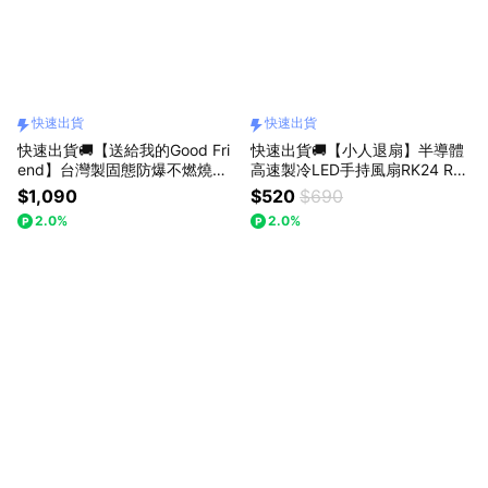
快速出貨
快速出貨
快速出貨🚚【送給我的Good Fri
快速出貨🚚【小人退扇】半導體
end】台灣製固態防爆不燃燒自
高速製冷LED手持風扇RK24 RA
帶線磁吸 5000mAh行動電源RB
STO
$1,090
$520
$690
71 RASTO
2.0%
2.0%