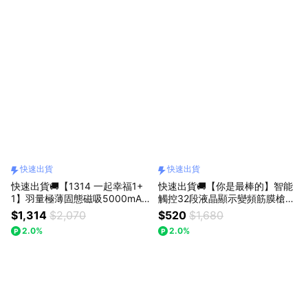
快速出貨
快速出貨
快速出貨🚚【1314 一起幸福1+
快速出貨🚚【你是最棒的】智能
1】羽量極薄固態磁吸5000mAh
觸控32段液晶顯示變頻筋膜槍A
行動電源RB69 + 半導體高速製
M4 RASTO
$1,314
$2,070
$520
$1,680
冷手持風扇RK24 RASTO
2.0%
2.0%