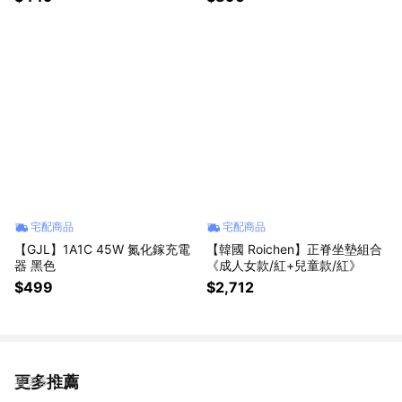
宅配商品
宅配商品
【GJL】1A1C 45W 氮化鎵充電
【韓國 Roichen】正脊坐墊組合
器 黑色
《成人女款/紅+兒童款/紅》
$499
$2,712
更多推薦
看更多