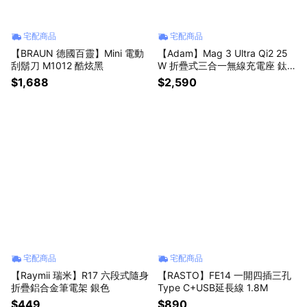
宅配商品
宅配商品
【BRAUN 德國百靈】Mini 電動
【Adam】Mag 3 Ultra Qi2 25
刮鬍刀 M1012 酷炫黑
W 折疊式三合一無線充電座 鈦
色
$1,688
$2,590
宅配商品
宅配商品
【Raymii 瑞米】R17 六段式隨身
【RASTO】FE14 一開四插三孔
折疊鋁合金筆電架 銀色
Type C+USB延長線 1.8M
$449
$890