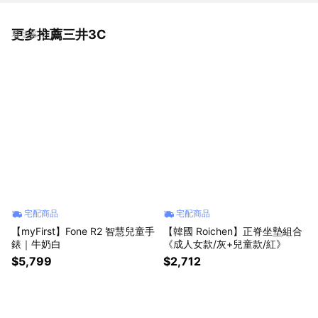
更多推薦三井3C
看更多
宅配商品
宅配商品
【myFirst】Fone R2 智慧兒童手
【韓國 Roichen】正脊坐墊組合
錶｜牛奶白
《成人女款/灰+兒童款/紅》
$5,799
$2,712