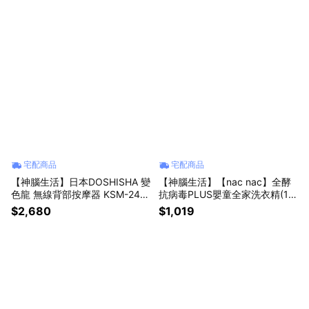
節 送禮 年貨 過年
宅配商品
宅配商品
【神腦生活】日本DOSHISHA 變
【神腦生活】【nac nac】全酵
色龍 無線背部按摩器 KSM-240
抗病毒PLUS嬰童全家洗衣精(1罐
1BK 類按摩槍 按摩下背 背部按
+4補充包) 幼兒洗衣精 兒童洗衣
$2,680
$1,019
摩 腰部按摩 背墊 椅背 背靠 靠腰
精