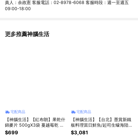
責人：余政憲 客服電話：02-8978-6068 客服時段：週一至週五
09:00-18:00
更多推薦神腦生活
看更多
宅配商品
宅配商品
【神腦生活】【紅布朗】果乾什
【神腦生活】【台北】墨賞新鐵
錦麥片 500gX3袋 蔓越莓乾 葡
板料理當日鮮魚/起司生蠔海陸套
萄乾 藍莓乾 燕麥片 黑麥片 中秋
餐-古亭店(二張入) 票券 餐券
$699
$3,081
禮盒 中秋贈禮 中秋送禮 拜年 春