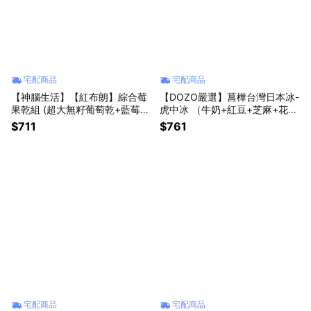
宅配商品
宅配商品
【神腦生活】【紅布朗】綜合莓
【DOZO嚴選】菖樺台灣日本冰-
果乾組 (超大無籽葡萄乾+藍莓乾
虎中冰 （牛奶+紅豆+芝麻+花生
+蔓越莓乾) 中秋禮盒 中秋贈禮
+巧克力+隨機口味）6入/盒 冰
$711
$761
中秋送禮 拜年 春節 送禮 年貨 過
淇淋 虎皮雪糕 虎皮蛋糕 夾心雪
年
糕 夾心冰 中秋禮盒 中秋贈禮 中
秋送禮 拜年 春節 送禮 年貨 過年
宅配商品
宅配商品