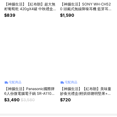
【神腦生活】【紅布朗】超大無
【神腦生活】SONY WH-CH52
籽葡萄乾 420gX4罐 中秋禮盒
0 頭戴式無線降噪耳機 藍芽耳機
中秋贈禮 中秋送禮 拜年 春節 送
藍牙耳機
$839
$1,590
禮 年貨 過年
宅配商品
宅配商品
【神腦生活】Panasonic國際牌
【神腦生活】【紅布朗】美味蔓
6人份微電腦電子鍋 SR-A110D
妙食光禮盒(輕烘焙聰明堅果+輕
炊飯器 煮飯鍋
烘焙雙桃+蔓越莓乾) 核桃 杏仁
$3,490
$3,580
$720
果 腰果 葡萄乾 胡桃 南瓜子 黑豆
夏威夷豆 中秋禮盒 中秋贈禮 中
秋送禮 拜年 春節 送禮 年貨 過年