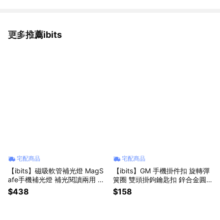
更多推薦ibits
看更多
宅配商品
宅配商品
【ibits】磁吸軟管補光燈 MagS
【ibits】GM 手機掛件扣 旋轉彈
afe手機補光燈 補光閱讀兩用 護
簧圈 雙頭掛鉤鑰匙扣 鋅合金圓
眼調光色溫 直播自拍 L8
環 20MINIG
$438
$158