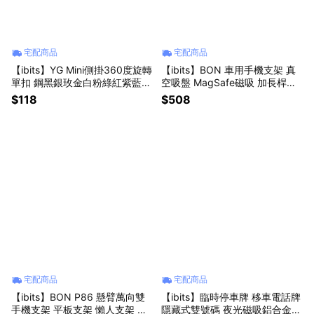
宅配商品
宅配商品
【ibits】YG Mini側掛360度旋轉
【ibits】BON 車用手機支架 真
單扣 鋼黑銀玫金白粉綠紅紫藍暗
空吸盤 MagSafe磁吸 加長桿折
橙 BI6037
疊旋轉 深空灰 K37
$118
$508
宅配商品
宅配商品
【ibits】BON P86 懸臂萬向雙
【ibits】臨時停車牌 移車電話牌
手機支架 平板支架 懶人支架 直
隱藏式雙號碼 夜光磁吸鋁合金防