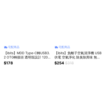
宅配商品
宅配商品
【ibits】MDD Type-C轉USB3.
【ibits】負離子空氣清淨機 USB
2 OTG轉接頭 透明殼設計 120W
供電 空氣淨化 除臭除異味 無噪
快充 10Gbps傳輸
音 除甲醛 輕巧便攜 車用辦公小
$178
$254
$318
物 浴室臥室客廳廚房 送禮