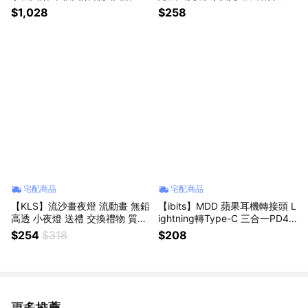
播支架 夾頭 長臂 多角度調節 螺
騷擾 Y10
$1,028
$258
旋鎖式底座
宅配商品
宅配商品
【KLS】流沙畫夜燈 流動畫 無鉛
【ibits】MDD 蘋果耳機轉接頭 L
高透 小夜燈 送禮 交換禮物 質感
ightning轉Type-C 三合一PD45
居家 治癒 氣氛燈 裝飾燈 LED 網
W快充 HiFi LF/CM-FF2
$254
$318
$208
美燈 3D
更多推薦
看更多