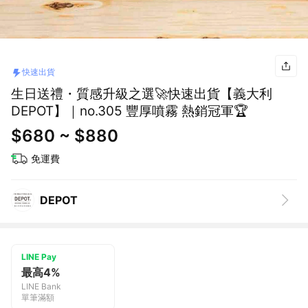
快速出貨
生日送禮・質感升級之選🚀快速出貨【義大利
DEPOT】｜no.305 豐厚噴霧 熱銷冠軍🏆
$680 ~ $880
免運費
DEPOT
LINE Pay
最高4%
LINE Bank
單筆滿額