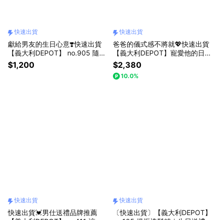
快速出貨
快速出貨
獻給男友的生日心意❣️快速出貨
爸爸的儀式感不將就💖快速出貨
【義大利DEPOT】 no.905 隨身
【義大利DEPOT】寵愛他的日常
小香水 20ml
儀式｜型男臉部保養3入禮盒Plu
$1,200
$2,380
s
10.0%
快速出貨
快速出貨
快速出貨💓男仕送禮品牌推薦
〔快速出貨〕【義大利DEPOT】