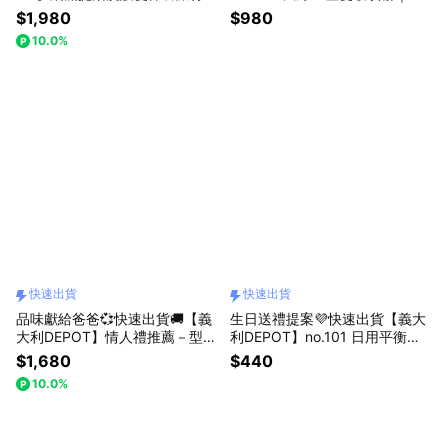
件組 贈精緻收納包｜生日送禮提
日送禮・質感升級之選
$1,980
$980
案
10.0%
快速出貨
快速出貨
品味獻給爸爸💞快速出貨🚚【義
生日送禮提案💜快速出貨【義大
大利DEPOT】情人禮推薦－型男
利DEPOT】no.101 日用平衡洗
臉部深度清潔組Plus
髮精 日常洗髮精
$1,680
$440
10.0%