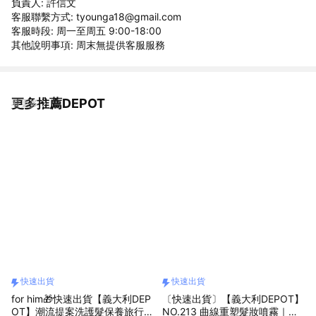
負責人: 許信文
客服聯繫方式: tyounga18@gmail.com
客服時段: 周一至周五 9:00-18:00
其他說明事項: 周末無提供客服服務
更多推薦DEPOT
看更多
快速出貨
快速出貨
for him🎁快速出貨【義大利DEP
〔快速出貨〕【義大利DEPOT】
OT】潮流提案洗護髮保養旅行5
NO.213 曲線重塑髮妝噴霧｜生