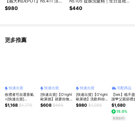
【義大利DEPOT】no.411 涼感
no.105 提振洗髮精｜生日送禮提
滋潤刮鬍泡｜讓刮鬍過程極致滑
案·頭皮護理
$980
$440
順
更多推薦
看更多
快速出貨
快速出貨
快速出貨
宅配商品
收禮者可自選香氣
[快速出貨]【O'right
[快速出貨]【O'right
【tek】梳不
⭐️[快速出貨]
歐萊德】就要你無油
歐萊德】洗歡和你相
謝🤎父親節禮
【O'right歐萊德】獅
無慮 喜歡與你相處
處的每個時光｜全系
梳王(免費客製
$1,168
$1,770
$608
$865
$980
$1,085
$1,680
子座生日快樂 獻上
的每一天｜頭皮噴霧
列洗髮精400mL(環
| 贈 AROMASE 捷利
15.0%
永續美妝NO.1禮品
任選2入組『LINE禮
境友善洗髮精)
爾淨化液
｜任選洗髮精
物獨家組合』
客製刻印
400mL+純素護手霜
40mL 贈 品牌環保
提袋『LINE禮物精