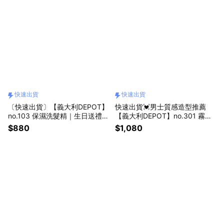
快速出貨
快速出貨
〔快速出貨〕【義大利DEPOT】
快速出貨💓男士質感造型推薦
no.103 保濕洗髮精｜生日送禮提
【義大利DEPOT】no.301 霧感
案·頭髮養護
髮蠟｜生日送禮・質感升級之選
$880
$1,080