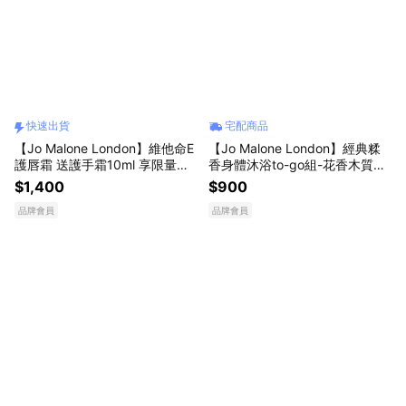
快速出貨
宅配商品
【Jo Malone London】維他命E
【Jo Malone London】經典糅
護唇霜 送護手霜10ml 享限量禮
香身體沐浴to-go組-花香木質調
盒 | 快速出貨💗 送給女生 | LINE
| LINE禮物獨家
$1,400
$900
禮物獨家 | 護唇膏 潤唇膏 生日
品牌會員
品牌會員
禮物