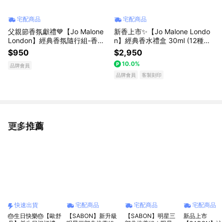
宅配商品
宅配商品
父親節香氛獻禮💙【Jo Malone
新香上市✨【Jo Malone Londo
London】經典香氛隨行組-香水
n】經典香水禮盒 30ml (12種香
9ML | LINE禮物獨家 | 收禮者自
味) | 收禮者自選香調 | 享客製刻
$950
$2,950
選香調 | 送男生 | 送女生 | 生日
印 | 香水生日禮物推薦 送女友
10.0%
品牌會員
禮物
送男友
品牌會員
客製刻印
更多推薦
看更多
快速出貨
宅配商品
宅配商品
宅配商品
🎂生日快樂🎂【歐舒
【SABON】新升級
【SABON】明星三
新品上市