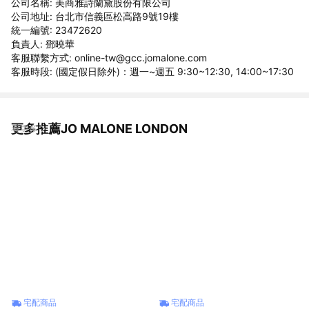
公司名稱: 美商雅詩蘭黛股份有限公司
公司地址: 台北市信義區松高路9號19樓
統一編號: 23472620
負責人: 鄧曉華
客服聯繫方式: online-tw@gcc.jomalone.com
客服時段: (國定假日除外)：週一~週五 9:30~12:30, 14:00~17:30
更多推薦JO MALONE LONDON
看更多
宅配商品
宅配商品