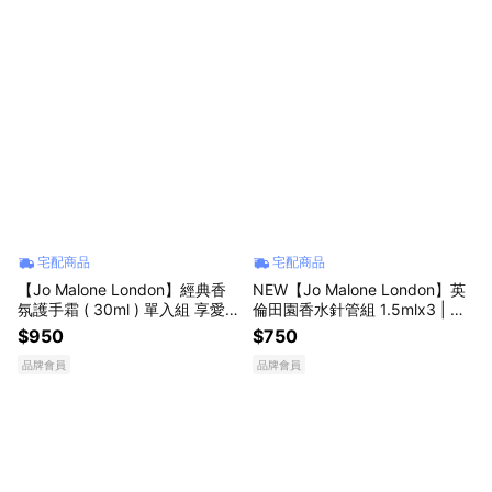
宅配商品
宅配商品
【Jo Malone London】經典香
NEW【Jo Malone London】英
氛護手霜 ( 30ml ) 單入組 享愛
倫田園香水針管組 1.5mlx3 | 香
心禮盒+愛心磁鐵 | 收禮者自選
水禮物 | 生日禮物 | 送女生 | 送
$950
$750
香調 | 七夕禮物 送女友 生日禮
男生
品牌會員
品牌會員
物 情人節禮物