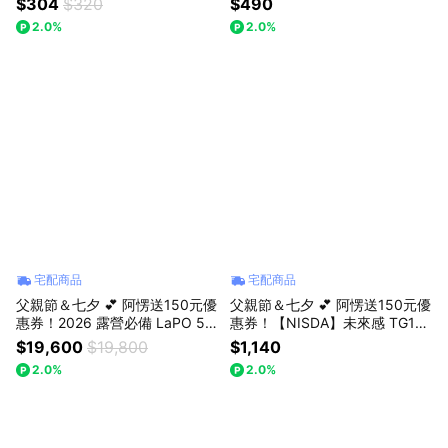
$304
$320
$490
HE-278
2.0%
2.0%
宅配商品
宅配商品
父親節＆七夕 💕 阿愣送150元優
父親節＆七夕 💕 阿愣送150元優
惠券！2026 露營必備 LaPO 50
惠券！【NISDA】未來感 TG11
0W 攜帶式儲能快充行動電源 LP
真無線ENC智能降噪藍芽耳機
$19,600
$19,800
$1,140
B-500G 579Wh（26.8Ah）大
2.0%
2.0%
容量電池 警急救援，救災停電