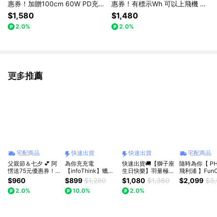
惠券！加贈100cm 60W PD充電
惠券！有標示Wh 可以上飛機 M
線 可上飛機有標示Wh 跟CCC認
YCELL Mini Cube Pro 5 in 1 / 1
$1,580
$1,480
證 [MYCELL] Zues Pro 九合一
0000mAh MagSafe 磁吸多功能
2.0%
2.0%
多功能無線行動電源
行動電源
更多推薦
看更多
宅配商品
快速出貨
快速出貨
宅配商品
父親節＆七夕 💕 阿
為你充充電
快速出貨🚚【獅子座
隨時為你【 PHI
愣送75元優惠券！
【infoThink】蠟筆
生日快樂】羽量極薄
飛利浦 】FunC
iWALK TWINS 雙頭
小新磁吸充電座-溫
0.69cm固態防爆磁
3.0 45W 多
$960
$899
$1,280
$1,080
$1,380
$2,099
$3
直插式行動電源｜附
泉造型(還能當手機
吸5000mAh行動電
吸行動電源 (
2.0%
10.0%
2.0%
保護套 20W快充
支架)快速出貨
源RB69 RASTO(本
DLP4351C ) /可上
4900mAh Type-c
體標示19.25Wh/可
飛機/出國旅行
蘋果i15 i16 輕巧好
帶上飛機)
運動/無線充電/
攜帶
周邊