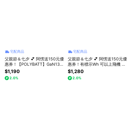
宅配商品
宅配商品
父親節＆七夕 💕 阿愣送150元優
父親節＆七夕 💕 阿愣送150元優
惠券！【POLYBATT】GaN13-1
惠券！有標示Wh 可以上飛機 Mi
00W快充型-氮化鎵旅行充電器-
ni Air Pro 30W PD 10000 自帶
$1,190
$1,280
白色 黑色 (附100w快充線)公司
線PD快充行動電源支援iPhone 1
2.0%
2.0%
貨
7,16,15