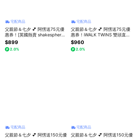
宅配商品
宅配商品
父親節＆七夕 💕 阿愣送75元優
父親節＆七夕 💕 阿愣送75元優
惠券！[英國熱賣 shakesphere]
惠券！iWALK TWINS 雙頭直插
迷你版膠囊搖搖杯 300mL MINI
式行動電源｜附保護套 20W快充
$899
$960
Tritan Clear 可放熱水
4900mAh Type-c 蘋果i15 i16
2.0%
2.0%
輕巧好攜帶
宅配商品
宅配商品
父親節＆七夕 💕 阿愣送150元優
父親節＆七夕 💕 阿愣送150元優