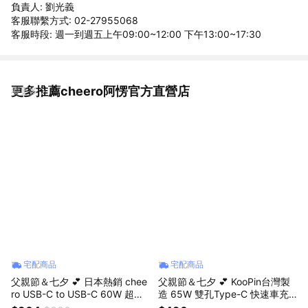
負責人: 劉光義
客服聯繫方式: 02-27955068
客服時段: 週一到週五上午09:00~12:00 下午13:00~17:30
更多推薦cheero阿愣官方直營店
看更多
宅配商品
宅配商品
父親節＆七夕 💕 日本熱銷 chee
父親節＆七夕 💕 KooPin台灣製
ro USB-C to USB-C 60W 超軟
造 65W 雙孔Type-C 快速車充/
矽膠線 快充 不打結 高耐用性 C
車用充電器(支援PD、QC快充)