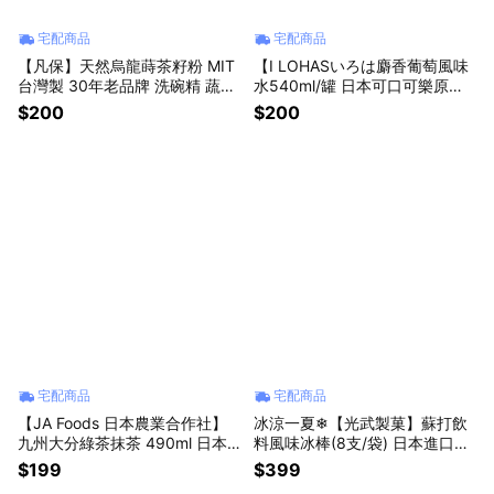
宅配商品
宅配商品
【凡保】天然烏龍蒔茶籽粉 MIT
【I LOHASいろは麝香葡萄風味
台灣製 30年老品牌 洗碗精 蔬果
水540ml/罐 日本可口可樂原裝
清潔劑 廚房生活用品 長輩禮物
進口 清爽低負擔果香飲無氣泡飲
$200
$200
老人禮物 搬新家拜訪禮品 星座
葡萄風味飲料水清甜含糖果汁水
禮物 媽媽最愛
日本必喝飲料金牛座禮物 父親節
禮物 男友禮物 女友禮物 交換禮
物 生日禮物
宅配商品
宅配商品
【JA Foods 日本農業合作社】
冰涼一夏❄【光武製菓】蘇打飲
九州大分綠茶抹茶 490ml 日本
料風味冰棒(8支/袋) 日本進口美
進口食品 無糖罐裝飲料 中秋節
食零食 藍色氣泡水 清涼消暑 夏
$199
$399
烤肉 朋友禮物 生日禮物 夏季拌
天解渴 古早味水果汁 拜訪禮物