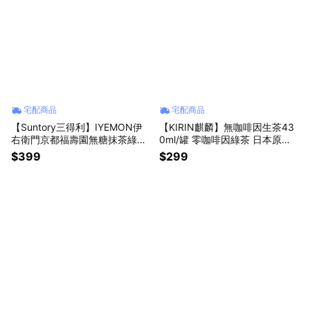
宅配商品
宅配商品
【Suntory三得利】IYEMON伊
【KIRIN麒麟】無咖啡因生茶43
右衛門京都福壽園無糖抹茶綠茶
0ml/罐 零咖啡因綠茶 日本原裝
2000ml 日本原裝進口食品即飲
進口食品 專利去咖啡因技術 茶
$399
$299
茶 無糖飲料 辦公室點心下午茶
葉回甘 父親節禮物 男女友禮物
同事禮物 獅子座禮物 父親節禮
長輩禮物 交換禮物 生日禮物
物 男友禮物 女友禮物 七夕交換
禮物