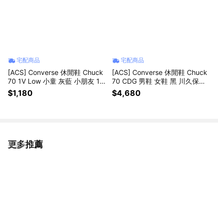
宅配商品
宅配商品
[ACS] Converse 休閒鞋 Chuck
[ACS] Converse 休閒鞋 Chuck
70 1V Low 小童 灰藍 小朋友 19
70 CDG 男鞋 女鞋 黑 川久保玲
70 帆布鞋 A08868C
聯名款 1970 帆布鞋 A08791C
$1,180
$4,680
更多推薦
看更多