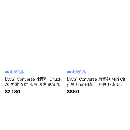
宅配商品
宅配商品
[ACS] Converse 休閒鞋 Chuck
[ACS] Converse 肩背包 Mini Cit
70 男鞋 女鞋 米白 復古 低筒 19
y 黑 斜背 側背 半月包 尼龍 UA5
70 帆布鞋 A16989C
951023
$2,180
$880