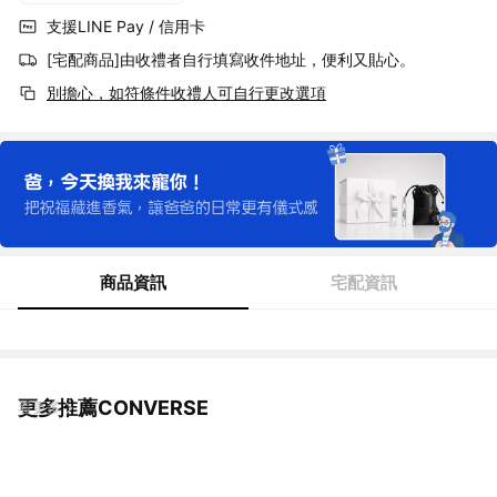
支援LINE Pay / 信用卡
[宅配商品]由收禮者自行填寫收件地址，便利又貼心。
別擔心，如符條件收禮人可自行更改選項
商品資訊
宅配資訊
更多推薦CONVERSE
看更多