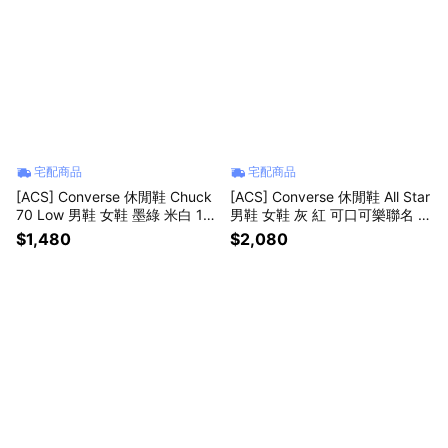
宅配商品
宅配商品
[ACS] Converse 休閒鞋 Chuck
[ACS] Converse 休閒鞋 All Star
70 Low 男鞋 女鞋 墨綠 米白 19
男鞋 女鞋 灰 紅 可口可樂聯名 高
70 奶油底 帆布 三星標 情侶鞋 A
筒 帆布鞋 A18436C
$1,480
$2,080
06524C