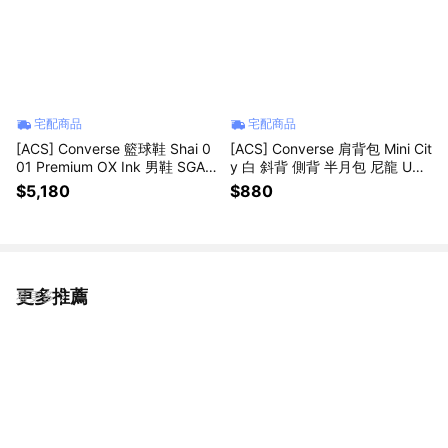
宅配商品
宅配商品
[ACS] Converse 籃球鞋 Shai 0
[ACS] Converse 肩背包 Mini Cit
01 Premium OX Ink 男鞋 SGA
y 白 斜背 側背 半月包 尼龍 UA5
藍 拉鍊 A23978C
951K40
$5,180
$880
更多推薦
看更多