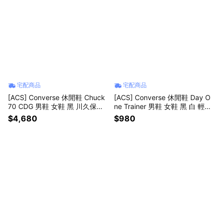
宅配商品
宅配商品
[ACS] Converse 休閒鞋 Chuck
[ACS] Converse 休閒鞋 Day O
70 CDG 男鞋 女鞋 黑 川久保玲
ne Trainer 男鞋 女鞋 黑 白 輕量
聯名款 1970 帆布鞋 A08796C
運動鞋 A15631C
$4,680
$980