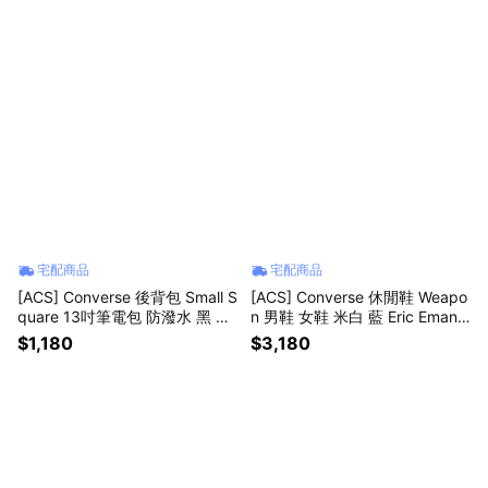
宅配商品
宅配商品
[ACS] Converse 後背包 Small S
[ACS] Converse 休閒鞋 Weapo
quare 13吋筆電包 防潑水 黑 書
n 男鞋 女鞋 米白 藍 Eric Emanu
包 10026013A01
el 聯名款 A19036C
$1,180
$3,180