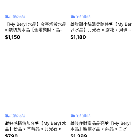
宅配商品
宅配商品
【My Beryl 水晶】金字塔黃水晶
🎁甜甜小貓溫柔陪伴💝【My Ber
x 鑽切黃水晶【金塔聚財・晶耀
yl 水晶】月光石 x 膠花 x 貝珠
納福】水晶手鍊 #招財納福 #偏
【花貓月語・溫柔陪伴】水晶手
$1,150
$1,180
財好運 #自信提升
鍊 #招人緣 #魅力提升 #助人際
關係
宅配商品
宅配商品
🎁好感悄悄加分💝【My Beryl 水
🎁咬住財富晶晶亮💝【My Beryl
晶】粉晶 x 草莓晶 x 月光石 x 石
水晶】幽靈水晶 x 鈦晶 x 白水晶
榴石【莓戀粉鈴・柔月心願】水
x 鈦晶貔貅【晶鈦納財・白晶守
$790
$1,399