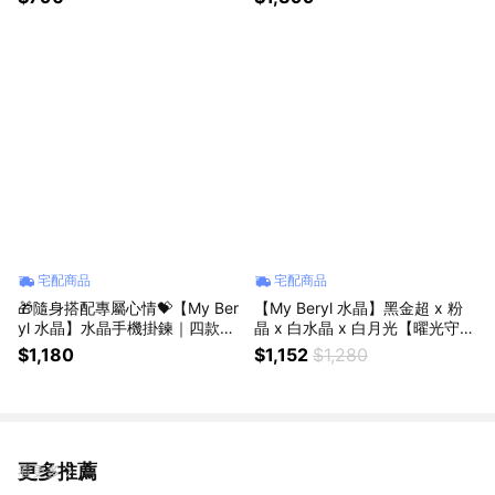
晶手鍊 #招桃花 #魅力提升 #溫
運】水晶手鍊 #招財納福 #事業
柔守護 #招人緣 #增強自信
成長 #守財好運
宅配商品
宅配商品
🎁隨身搭配專屬心情💝【My Ber
【My Beryl 水晶】黑金超 x 粉
yl 水晶】水晶手機掛鍊｜四款風
晶 x 白水晶 x 白月光【曜光守
格・自選幸運・隨身守護 #手機
心・柔月淨念】水晶手鍊 #能量
$1,180
$1,152
$1,280
掛鍊 #水晶掛飾 #幸運小物 #生
淨化 #溫柔守護 #人緣好感
日禮物 #送禮推薦 #自選款式
更多推薦
看更多