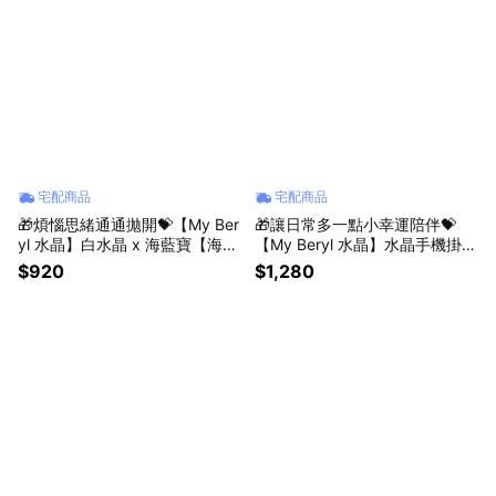
宅配商品
宅配商品
🎁煩惱思緒通通拋開💝【My Ber
🎁讓日常多一點小幸運陪伴💝
yl 水晶】白水晶 x 海藍寶【海藍
【My Beryl 水晶】水晶手機掛鍊
舒心・白晶清念】水晶手鍊 #溝
｜五款風格・自選幸運・療癒陪
$920
$1,280
通順暢 #情緒安定 #能量淨化 #
伴 #手機掛鍊 #水晶掛飾 #幸運
生日禮物 #送禮推薦
小物 #生日禮物 #送禮推薦 #自
選款式