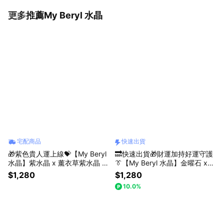
更多推薦My Beryl 水晶
看更多
宅配商品
快速出貨
🎁紫色貴人運上線💝【My Beryl
🔜快速出貨🎁財運加持好運守護
水晶】紫水晶 x 薰衣草紫水晶 x
👔【My Beryl 水晶】金曜石 x
白水晶 x 紫水晶小狐仙【紫狐靈
金曜石貔貅 x 虎眼石 x 青金石
$1,280
$1,280
願・白晶守護】水晶手鍊 #智慧
【曜金守財・青石定心】水晶手
10.0%
提升 #情緒安定 #人際和諧
鍊 #男款 #中性款 #招財納福 #
生日禮物 #父親節