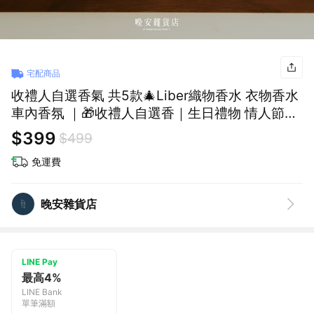
宅配商品
收禮人自選香氣 共5款🎄Liber織物香水 衣物香水
車內香氛 ｜🎁收禮人自選香｜生日禮物 情人節禮
物【布料/空間清新】皂香 小蒼蘭
$399
$499
免運費
晚安雜貨店
LINE Pay
最高4%
LINE Bank
單筆滿額