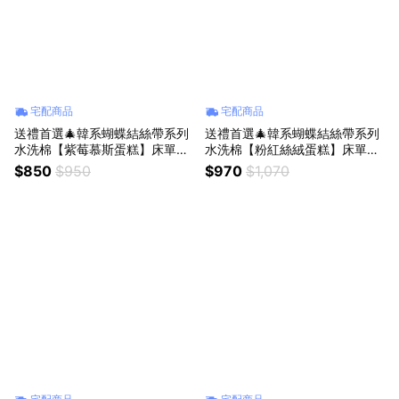
宅配商品
宅配商品
送禮首選🎄韓系蝴蝶結絲帶系列
送禮首選🎄韓系蝴蝶結絲帶系列
水洗棉【紫莓慕斯蛋糕】床單床
水洗棉【粉紅絲絨蛋糕】床單床
包組 ｜🎁收禮人自選香｜生日禮
包組｜🎁收禮人自選香｜生日禮
$850
$950
$970
$1,070
物 情人節禮物
物 情人節禮物