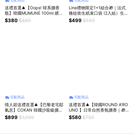
宅配商品
宅配商品
送禮首選🎄【Oops! 韓系擴香
Line禮物限定1+1組合🎁｜法式
瓶】韓國MUMUNE 100ml 繽紛
條紋衛生紙束口袋 (2入組）生日
擴香｜🎁收禮人自選香｜生日禮
禮物 情人節禮物
$380
$480
$499
$550
物 情人節禮物
宅配商品
宅配商品
情人節送禮首選🎄【巴黎老宅邸
送禮首選🎄【韓國ROUND A'RO
氣息】COKAN 韓國沙龍級擴香
UND 】日常自然香氛擴香｜🎁
｜🎁收禮人自選香｜生日禮物 情
收禮人自選香｜生日禮物 情人節
$899
$1,099
$580
$750
人節禮物
禮物