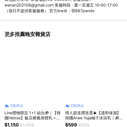
wanan202108@gmail.com 客服時段 : 週一至週五 10:00-17:00
（假日不提供客服服務） 官方line＠：@887pendo
更多推薦晚安雜貨店
看更多
宅配商品
宅配商品
Line禮物限定 1+1 組合🎁｜【韓
情人節送禮首選🎄【溫和保濕】
國Hetras】飯店療癒身體乳＋He
韓國Arwe Yuja柚子沐浴乳｜🎁
tras飯店療癒沐浴乳｜收禮人自
收禮人自選香｜生日禮物
$1,150
$1,498
$599
$699