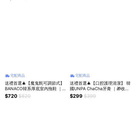
選香 生日禮物 聖誕送禮首選🎄
宅配商品
宅配商品
送禮首選🎄【魔鬼氈可調節式】
送禮首選🎄【口腔護理清潔】 韓
BANACO韓系厚底室內拖鞋 ｜
國UNPA ChaCha牙膏 ｜🎁收禮
🎁收禮人自選｜生日禮物 情侶鞋
人自選香｜生日禮物 情人節禮物
$720
$820
$299
$399