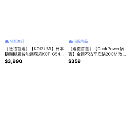
宅配商品
宅配商品
［送禮首選］【KOIZUMI】日本
［送禮首選］【CookPower鍋
鵝頸颶風智能循環扇KCF-G541
寶】金鑽不沾平底鍋20CM 玫瑰
(灰/白)
金 FP-2020P
$3,990
$359