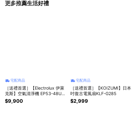
更多推薦生活好禮
看更多
宅配商品
宅配商品
［送禮首選］【Electrolux 伊萊
［送禮首選］【KOIZUMI】日本
克斯】空氣清淨機 EP53-48UG
吋復古電風扇KLF-G285
A 沉穩灰
$9,900
$2,999