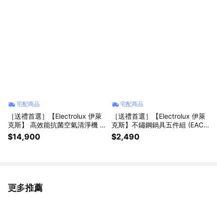
宅配商品
宅配商品
［送禮首選］【Electrolux 伊萊
［送禮首選］【Electrolux 伊萊
克斯】 高效能抗菌空氣清淨機 E
克斯】不鏽鋼鍋具五件組 (EAC
P71-56GRA海洋綠
WSS5P)
$14,900
$2,490
更多推薦
看更多