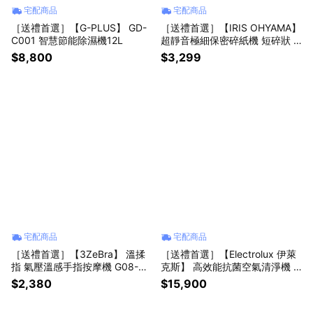
宅配商品
宅配商品
［送禮首選］【G-PLUS】 GD-
［送禮首選］【IRIS OHYAMA】
C001 智慧節能除濕機12L
超靜音極細保密碎紙機 短碎狀 P
6HCS‐B 黑色
$8,800
$3,299
宅配商品
宅配商品
［送禮首選］【3ZeBra】 溫揉
［送禮首選］【Electrolux 伊萊
指 氣壓溫感手指按摩機 G08-4
克斯】 高效能抗菌空氣清淨機 E
白色
P71-76GRA 海洋綠
$2,380
$15,900