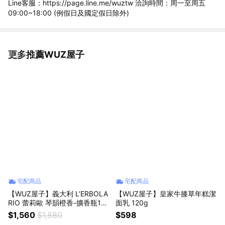
Line客服：https://page.line.me/wuztw 洽詢時間：周一至周五
09:00~18:00 (例假日及國定假日除外)
更多推薦WUZ屋子
看更多
宅配商品
宅配商品
【WUZ屋子】義大利 L’ERBOLA
【WUZ屋子】皇家牛膝草年糕潔
RIO 蕾莉歐 琴韻橙香-擴香瓶125
面乳 120g
ml
$1,560
$1,880
$598