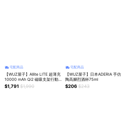
宅配商品
宅配商品
【WUZ屋子】Allite LITE 超薄充
【WUZ屋子】日本ADERIA 手仿
10000 mAh Qi2 磁吸支架行動
陶高腳烈酒杯75ml
電源（ 產品標示 Wh，可帶上飛
$1,791
$1,990
$206
$243
機 ）