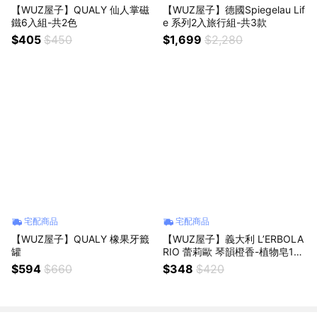
【WUZ屋子】QUALY 仙人掌磁
【WUZ屋子】德國Spiegelau Lif
鐵6入組-共2色
e 系列2入旅行組-共3款
$405
$450
$1,699
$2,280
宅配商品
宅配商品
【WUZ屋子】QUALY 橡果牙籤
【WUZ屋子】義大利 L’ERBOLA
罐
RIO 蕾莉歐 琴韻橙香-植物皂10
0g
$594
$660
$348
$420