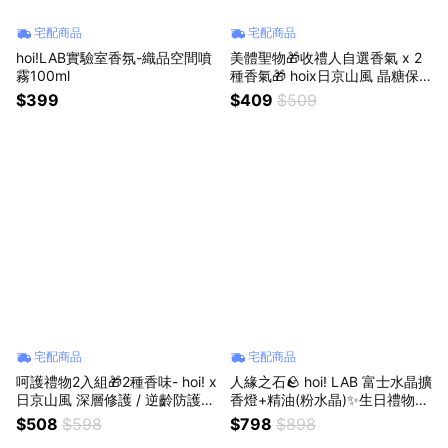
宅配商品
宅配商品
hoi!LAB實驗室香氛-織品空間噴
美體聖物🎁收禮人自選香氣 x 2
霧100ml
種香氣🎁 hoix日京山風 晶糖保
濕去角質露180ml 再送日京山風
$399
$409
$509
體驗包🎁
宅配商品
宅配商品
呵護禮物2入組🎁2種香味- hoi! x
人緣之石🪨 hoi! LAB 富士水晶擴
日京山風 深層修護 / 逆齡防護護
香燈+精油(粉水晶)✨生日禮物💰
手霜 40g🎁柚子、中調 - 羅勒、
🎁強化貴人運 招桃花 提升自信
$508
$598
$798
$898
後調 - 岩蘭草心、紫羅蘭、鳶尾
💰情人送禮必備