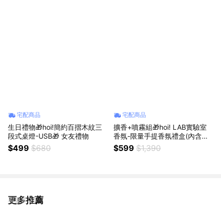
花；中調-小荳蔻、皮革、紙莎
草；後調-檀香、琥珀、雪松
宅配商品
宅配商品
生日禮物🎁hoi!簡約百摺木紋三
擴香+噴霧組🎁hoi! LAB實驗室
段式桌燈-USB🎁 女友禮物
香氛-限量手提香氛禮盒(內含擴
香x3+空間噴霧x1) 🎁 閨密禮物
$499
$680
$599
$1,390
情人禮物 心意送禮
更多推薦
看更多