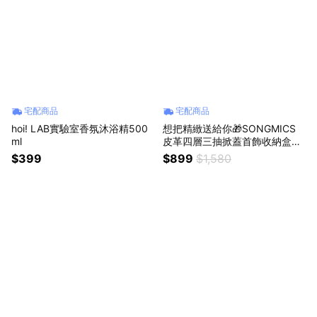
宅配商品
宅配商品
hoi! LAB實驗室香氛沐浴精500
想把精緻送給你🎁SONGMICS
ml
皮革四層三抽掀蓋首飾收納盒🎁
送禮首選
$399
$899
$1,580