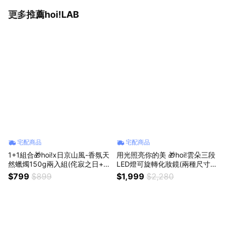
更多推薦hoi!LAB
看更多
宅配商品
宅配商品
1+1組合🎁hoi!x日京山風-香氛天
用光照亮你的美 🎁hoi!雲朵三段
然蠟燭150g兩入組(侘寂之日+意
LED燈可旋轉化妝鏡(兩種尺寸任
氣之風) 🎁紫羅蘭.雪松.檀香 生
選)🎁 生日禮物 女友禮物
$799
$899
$1,999
$2,280
日禮物