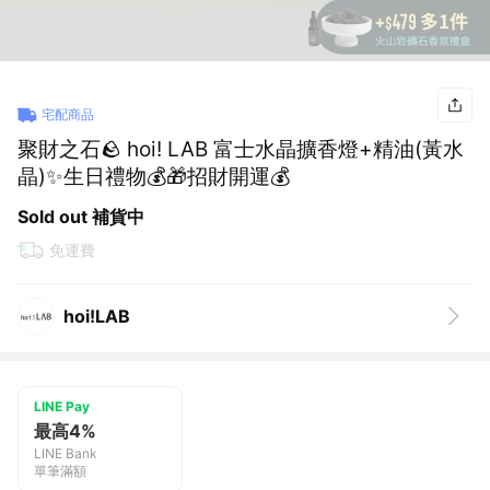
宅配商品
聚財之石🪨 hoi! LAB 富士水晶擴香燈+精油(黃水
晶)✨生日禮物💰🎁招財開運💰
Sold out 補貨中
免運費
hoi!LAB
LINE Pay
最高4%
LINE Bank
單筆滿額