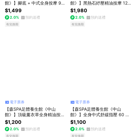
館》】腳底 + 中式全身按摩 90
館》】黑熱石紓壓精油按摩 120
min 享樂券
min 享樂券
$1,499
$1,980
2.0%
預約送禮
2.0%
預約送禮
有兌換期
有兌換期
電子票券
電子票券
【森SPA足體養生館《中山
【森SPA足體養生館《中山
館》】頂級薰衣草全身精油按摩
館》】全身中式舒緩指壓 60 mi
60 min 享樂券
n 享樂券
$1,200
$1,100
2.0%
預約送禮
2.0%
預約送禮
有兌換期
有兌換期