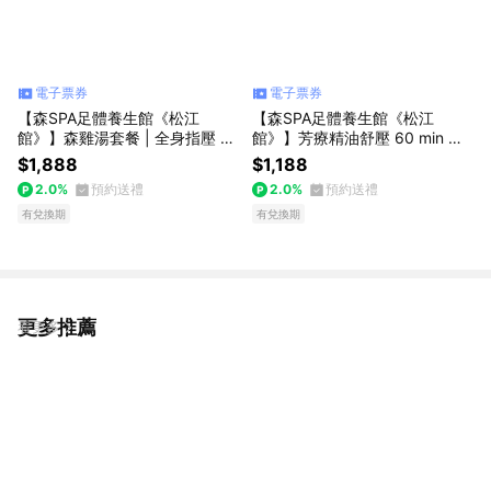
電子票券
電子票券
【森SPA足體養生館《松江
【森SPA足體養生館《松江
館》】森雞湯套餐 | 全身指壓 10
館》】芳療精油舒壓 60 min 享
0 min 享樂券
樂券
$1,888
$1,188
2.0%
預約送禮
2.0%
預約送禮
有兌換期
有兌換期
更多推薦
看更多