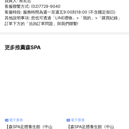
負責人: 詹宏志
客服聯繫方式: (02)7729-9040
客服時段: 服務時間為週一至週五9:00到18:00 (不含國定假日)
其他說明事項: 您也可透過「LINE禮物」>「我的」>「購買紀錄」
訂單下方的「洽詢訂單問題」與我們聯繫!
更多推薦森SPA
看更多
電子票券
電子票券
【森SPA足體養生館《中山
【森SPA足體養生館《中山