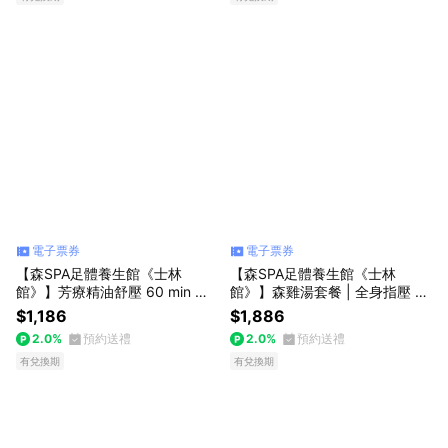
電子票券
電子票券
【森SPA足體養生館《士林
【森SPA足體養生館《士林
館》】芳療精油舒壓 60 min 享
館》】森雞湯套餐 | 全身指壓 10
樂券
0 min 享樂券
$1,186
$1,886
2.0%
預約送禮
2.0%
預約送禮
有兌換期
有兌換期