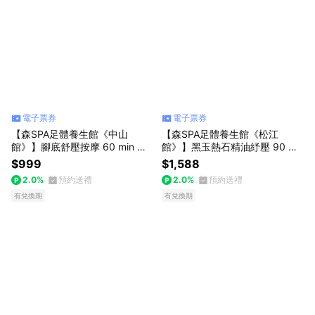
電子票券
電子票券
【森SPA足體養生館《中山
【森SPA足體養生館《松江
館》】腳底舒壓按摩 60 min 享
館》】黑玉熱石精油紓壓 90 mi
樂券
n 享樂券
$999
$1,588
2.0%
預約送禮
2.0%
預約送禮
有兌換期
有兌換期