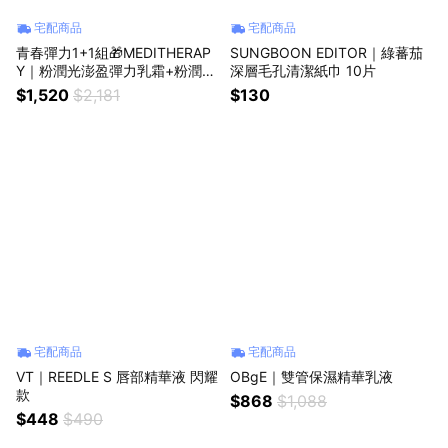
宅配商品
宅配商品
青春彈力1+1組🎁MEDITHERAP
SUNGBOON EDITOR｜綠蕃茄
Y｜粉潤光澎盈彈力乳霜+粉潤光
深層毛孔清潔紙巾 10片
澎盈彈力精華 朋友禮物
$1,520
$2,181
$130
宅配商品
宅配商品
VT｜REEDLE S 唇部精華液 閃耀
OBgE｜雙管保濕精華乳液
款
$868
$1,088
$448
$490