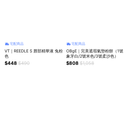
宅配商品
宅配商品
VT｜REEDLE S 唇部精華液 兔粉
OBgE｜完美遮瑕氣墊粉餅（1號
色
象牙白/2號米色/3號柔沙色）
$448
$490
$808
$1,058