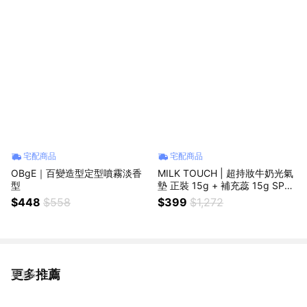
宅配商品
宅配商品
OBgE｜百變造型定型噴霧淡香
MILK TOUCH | 超持妝牛奶光氣
型
墊 正裝 15g + 補充蕊 15g SPF5
0+ PA++++
$448
$558
$399
$1,272
更多推薦
看更多