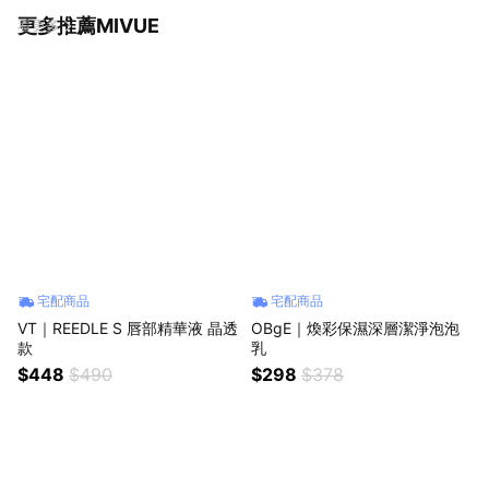
更多推薦MIVUE
看更多
宅配商品
宅配商品
VT｜REEDLE S 唇部精華液 晶透
OBgE｜煥彩保濕深層潔淨泡泡
款
乳
$448
$490
$298
$378