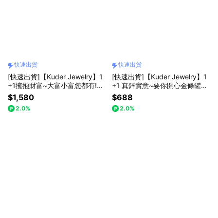
快速出貨
快速出貨
[快速出貨]【Kuder Jewelry】1
[快速出貨]【Kuder Jewelry】1
+1擁抱財富~大富小富您都有!百
+1 真鋅實意~要你開心金條罐禮
寶箱任選組送財庫符/錢母符
盒送馬上有錢吊飾
$1,580
$688
2.0%
2.0%