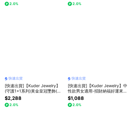
氛玫瑰花一束
2.0%
2.0%
快速出貨
快速出貨
[快速出貨]【Kuder Jewelry】
[快速出貨]【Kuder Jewelry】中
(守護1+1系列)黃金皇冠墜飾(約
性款男女適用-招財納福好運來-
0.055錢)買一贈本命年守護手鍊
銀鍍金貔貅紅玉髓手鍊附珠寶鑑
$2,288
$1,088
一條『LINE禮物獨家組合』
定書 送馬上有錢吊飾一件
2.0%
2.0%