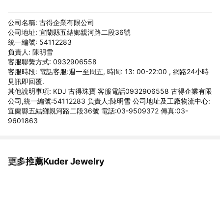
公司名稱: 古得企業有限公司
公司地址: 宜蘭縣五結鄉親河路二段36號
統一編號: 54112283
負責人: 陳明雪
客服聯繫方式: 0932906558
客服時段: 電話客服:週一至周五, 時間: 13: 00-22:00 , 網路24小時
見訊即回覆.
其他說明事項: KDJ 古得珠寶 客服電話0932906558 古得企業有限
公司,統一編號:54112283 負責人:陳明雪 公司地址及工廠物流中心:
宜蘭縣五結鄉親河路二段36號 電話:03-9509372 傳真:03-
9601863
更多推薦Kuder Jewelry
看更多