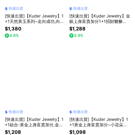
快速出貨
快速出貨
[快速出貨]【Kuder Jewelry】1
[快速出貨]【Kuder Jewelry】金
+1天然黃玉系列~走向成功,向上
銀上身富貴加分1+1招財貔貅項
大發天然黃玉飛天貔貅擺件一對
鍊黃金組『LINE禮物獨家組合』
$1,380
$1,288
買一對送一件招財財庫符一件
2.0%
2.0%
快速出貨
快速出貨
[快速出貨]【Kuder Jewelry】1
[快速出貨]【Kuder Jewelry】1
+1組合-黃金上身富貴加分,金愛
+1黃金上身富貴加分~小花朵黃
俚黃金項鍊任選組,任買一件送香
金項鍊買1條送1條小金馬項鍊
$1,208
$1,098