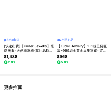
快速出貨
宅配商品
[快速出貨]【Kuder Jewelry】竉
【Kuder Jewelry】1+1就是要巨
愛無限~天然非洲翠-莫比烏斯環
富~999純金黃金豆集富罐~買1
項鍊附藍色六朵玫瑰精油皂禮盒
組送1條小金馬項鍊
$1,488
$968
『LINE禮物獨家組合』
2.0%
5.0%
更多推薦
看更多