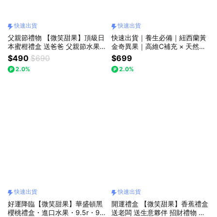
快速出貨
快速出貨
父親節禮物 【微笑甜果】頂級日
快速出貨｜養生必備｜紐西蘭黃
本蜜柑禮盒 送爸爸 父親節水果
金奇異果｜高維C補充 × 天然熟
禮盒 皮薄無籽 日本空運 爸 辛苦
成 1箱【微笑甜果】
$490
$690
$699
了 換你甜一下 快速出貨
2.0%
2.0%
快速出貨
快速出貨
好運降臨【微笑甜果】華盛頓黑
開運禮盒 【微笑甜果】香蕉禮盒
櫻桃禮盒・進口水果・9.5r・9r
送老闆 送生意夥伴 招財禮物 水