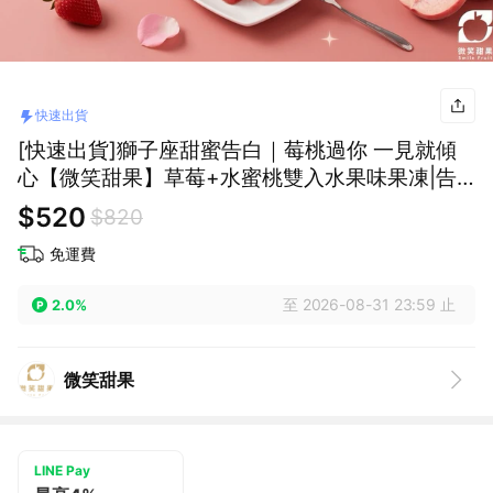
快速出貨
[快速出貨]獅子座甜蜜告白｜莓桃過你 一見就傾
心【微笑甜果】草莓+水蜜桃雙入水果味果凍|告
白禮盒｜精美禮物｜送女友｜送男友｜紀念日禮
$520
$820
物｜LINE禮物獨家
免運費
至 2026-08-31 23:59 止
2.0%
微笑甜果
LINE Pay