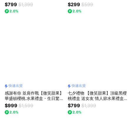
櫻桃・冷藏配送・水果禮盒・快
果禮盒 香甜綿密 能量滿分 蕉好
$799
$1,399
$299
$599
速出貨
運 快速出貨
2.0%
2.0%
快速出貨
快速出貨
感謝有你 並肩作戰【微笑甜果】
七夕禮物 【微笑甜果】頂級黑櫻
華盛頓櫻桃.水果禮盒・生日驚
桃禮盒 送女友 情人節水果禮盒
喜・精緻禮・進口櫻桃・櫻桃送
果肉紮實 濃郁鮮甜 心想事櫻 甜
$999
$1,599
$799
$1,399
禮・高顏值送禮・快速出貨
進心裡 快速出貨
2.0%
2.0%