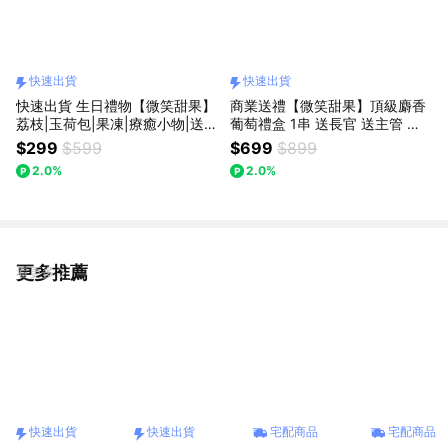
快速出貨
快速出貨
快速出貨 生日禮物【微笑甜果】
商業送禮【微笑甜果】頂級麝香
荔枝|玉荷包|果凍|療癒小物|送同
葡萄禮盒 1串 送長官 送主管 送
事|送朋友|送女生|情人|日常驚
禮 商務禮 香甜無籽 頂級高雅 好
$299
$599
$699
$899
喜|水果|禮盒|高顏值|好氣色|好
事成串 諸事順心 快速出貨
2.0%
2.0%
心情
更多推薦
看更多
快速出貨
快速出貨
宅配商品
宅配商品