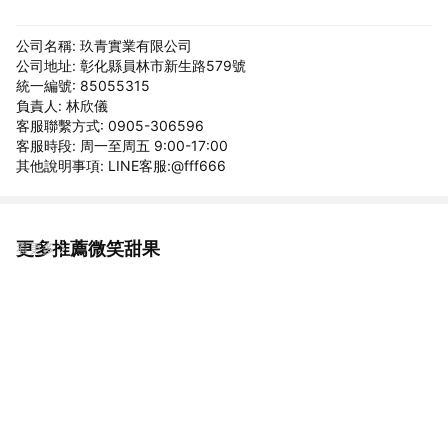
公司名稱: 玖青實業有限公司
公司地址: 彰化縣員林市新生路579號
統一編號: 85055315
負責人: 林欣儀
客服聯繫方式: 0905-306596
客服時段: 周一至周五 9:00-17:00
其他說明事項: LINE客服:@fff666
更多推薦微笑甜果
看更多