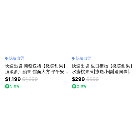
快速出貨
快速出貨
快速出貨 商務送禮【微笑甜果】
快速出貨 生日禮物【微笑甜果】
頂級多汁蘋果 體面大方 平平安
水蜜桃果凍|療癒小物|送同事|送
安 順順利利
朋友|送女生|情人|日常驚喜|水
$1,199
$1,399
$299
$599
果|禮盒|高顏值|好氣色|好心情
5.0%
2.0%