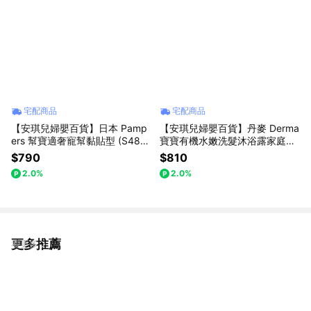
宅配商品
宅配商品
【安琪兒婦嬰百貨】日本 Pamp
【安琪兒婦嬰百貨】丹麥 Derma
ers 幫寶適奢寵幫黏貼型 (S48
寶寶有機水嫩洗髮沐浴露家庭號
片)
500ml
$790
$810
2.0%
2.0%
更多推薦
看更多