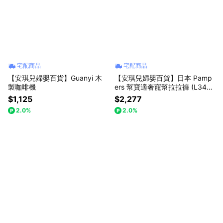
址:新北市中和區建康路10號2樓 統一編號 : 86319700 客服電話 :
02-7709-5899 Line官方客服 : @angelbaby1985 服務時間 : 國定
上班日 10:00-18:00
宅配商品
宅配商品
【安琪兒婦嬰百貨】Guanyi 木
【安琪兒婦嬰百貨】日本 Pamp
製咖啡機
ers 幫寶適奢寵幫拉拉褲 (L34片
x3包 箱購)
$1,125
$2,277
2.0%
2.0%