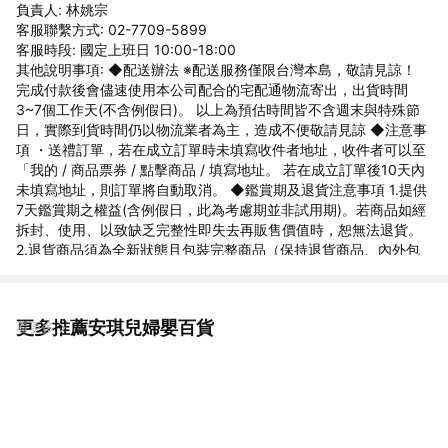
負責人: 林姚宗
客服聯繫方式: 02-7709-5899
客服時段: 國定上班日 10:00-18:00
其他說明事項: ◆配送辦法 ※配送服務僅限台灣本島，敬請見諒！
完成付款後會儘速使用本公司配合的宅配通物流寄出，出貨時間
3~7個工作天(不含例假日)。 以上為預估時間皆不含週末與特殊節
日，實際到貨時間仍以物流業者為主，造成不便敬請見諒 ◆注意事
項 ・送禮訂單，若在成立訂單時未填寫收件者地址，收件者可以至
「我的 / 商品票券 / 點擊商品 / 填寫地址。 若在成立訂單後10天內
未填寫地址，則訂單將自動取消。 ◆鑑賞期及退貨注意事項 1.提供
7天鑑賞期之權益(含例假日，此為考慮期並非試用期)。若商品如經
拆封、使用、以致缺乏完整性即失去再販售價值時，恕無法退貨。
2.退貨商品須為全新狀態且包裝完整商品（保持退貨商品、內外包
裝、贈品等之完整性）。 3.若要退貨，請以原始包裝方式寄回，包
含完整無損之外箱、商品、包裝紙，目錄、吊牌、贈品等。若原外
箱已遺失，請另使用紙箱包覆於商品原廠包裝外，切勿直接於原包
更多推薦安琪兒婦嬰百貨
看更多
裝上黏貼紙張或書寫文字，來做寄送。若原盒內所有物品有損壞或
遺失，恕不接受退貨。 4.7天鑑賞期，不可適用於以下情況，如留
有污漬、磨損、有異味、配件不全等，恕不接受退貨。 5.因電腦解
析度及螢幕等問題會有色差差異，以收到的商品實品為準。 6.下單
前欲確認貨量及任何問題歡迎使用聊聊洽詢，國定假日、例假日賣
場暫停回覆訊息及出貨。 ◆商家資訊 公司名稱:安琪兒婦嬰百貨 地