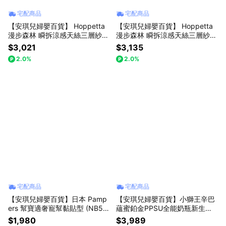
宅配商品
宅配商品
【安琪兒婦嬰百貨】 Hoppetta
【安琪兒婦嬰百貨】 Hoppetta
漫步森林 瞬拆涼感天絲三層紗防
漫步森林 瞬拆涼感天絲三層紗防
踢背心(可拆替換透氣排汗網眼
踢背心(可拆替換透氣排汗網眼
$3,021
$3,135
布)-嬰童(0-3歲)
布)-小童(2-7歲)
2.0%
2.0%
宅配商品
宅配商品
【安琪兒婦嬰百貨】日本 Pamp
【安琪兒婦嬰百貨】小獅王辛巴
ers 幫寶適奢寵幫黏貼型 (NB54
蘊蜜鉑金PPSU全能奶瓶新生禮
片x3包 箱購)
盒
$1,980
$3,989