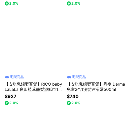
2.0%
2.0%
宅配商品
宅配商品
【安琪兒婦嬰百貨】RICO baby
【安琪兒婦嬰百貨】丹麥 Derma
LaLaLa 良田植萃酪梨濕紙巾10
兒童2合1洗髮沐浴露500ml
0抽X10包/箱
$927
$740
2.0%
2.0%