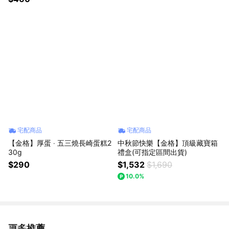
宅配商品
宅配商品
【金格】厚蛋 ‧ 五三燒長崎蛋糕2
中秋節快樂【金格】頂級藏寶箱
30g
禮盒(可指定區間出貨)
$290
$1,532
$1,690
10.0%
更多推薦
看更多