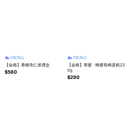
宅配商品
宅配商品
【金格】香榭杏仁派禮盒
【金格】厚蜜 ‧ 蜂蜜長崎蛋糕23
0g
$560
$290