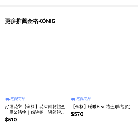
更多推薦金格KÖNIG
看更多
宅配商品
宅配商品
好運花💐【金格】花束餅乾禮盒
【金格】暖暖Bear禮盒(熊熊款)
｜畢業禮物｜感謝禮｜謝師禮｜
$570
同學｜老師｜畢業甜點
$510