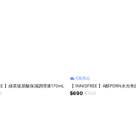
宅配商品
FREE 】綠茶玻尿酸保濕調理液170mL
【 INNISFREE 】A醇PDRN水光奇
0
$690
$720