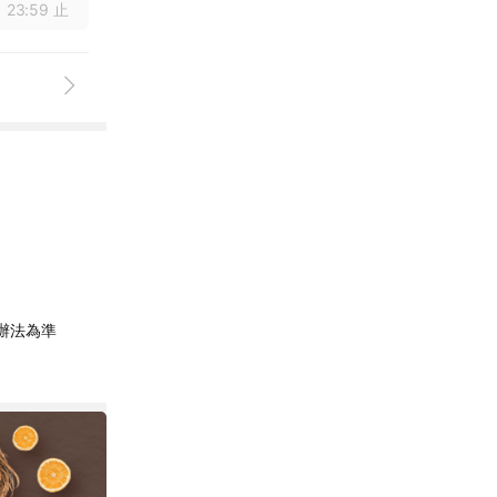
 23:59 止
辦法為準