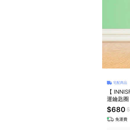
宅配商品
【 INN
運鑰匙圈
$680
$
免運費