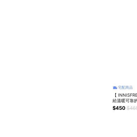
宅配商品
【 INNIS
給溫暖可靠
$450
$46