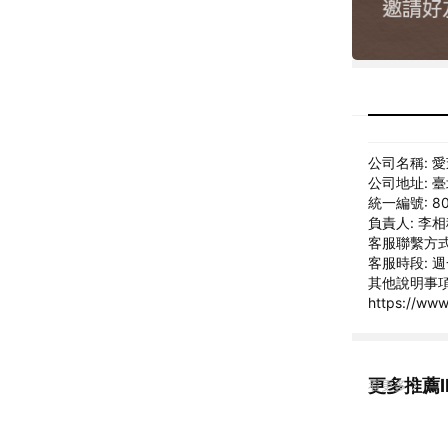
公司名稱: 
公司地址: 
統一編號: 80
負責人: 李
客服聯繫方式:
客服時段: 週
其他說明事項
https://ww
更多推薦IN
看更多