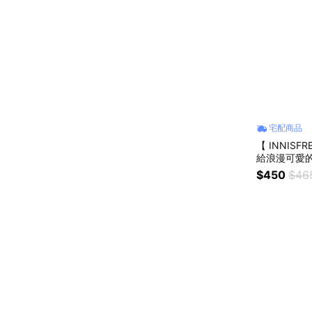
宅配商品
【 INNIS
給浪漫可愛
$450
$46