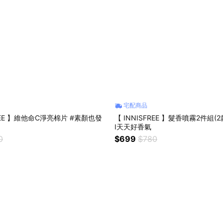
宅配商品
FREE 】維他命C淨亮棉片 #素顏也發
【 INNISFREE 】髮香噴霧2件組(
I天天好香氣
0
$699
$780