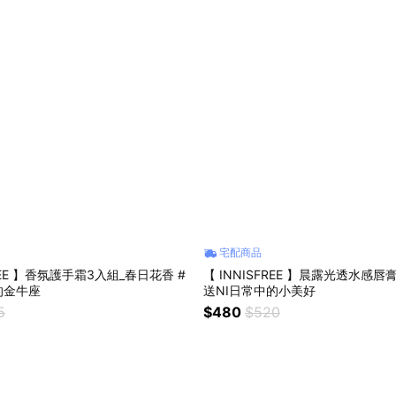
宅配商品
FREE 】香氛護手霜3入組_春日花香 #
【 INNISFREE 】晨露光透水感唇膏
的金牛座
送NI日常中的小美好
5
$480
$520