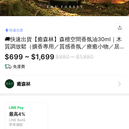
快速出貨
🚚快速出貨【癒森林】森檀空間香氛油30ml｜木
質調放鬆（擴香專用／質感香氛／療癒小物／居
家香氛）
$699 ~ $1,699
$880 ~ $1,880
免運費
癒森林
LINE Pay
最高4%
LINE Bank
單筆滿額