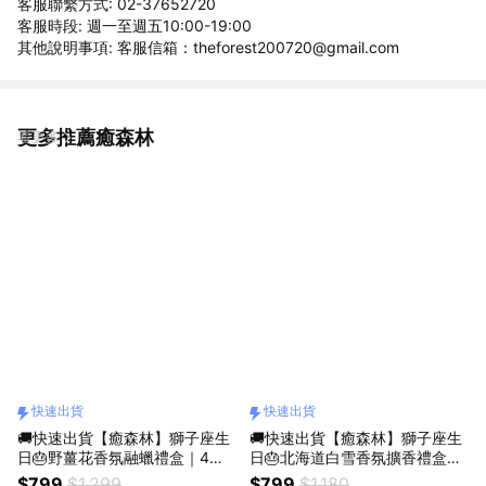
客服聯繫方式: 02-37652720
客服時段: 週一至週五10:00-19:00
其他說明事項: 客服信箱：theforest200720@gmail.com
更多推薦癒森林
看更多
快速出貨
快速出貨
🚚快速出貨【癒森林】獅子座生
🚚快速出貨【癒森林】獅子座生
日🎂野薑花香氛融蠟禮盒｜4入
日🎂北海道白雪香氛擴香禮盒｜
+融蠟燭燈（生日禮物／質感送
水晶杯+棉花+15ml香氛油（收
$799
$1,299
$799
$1,180