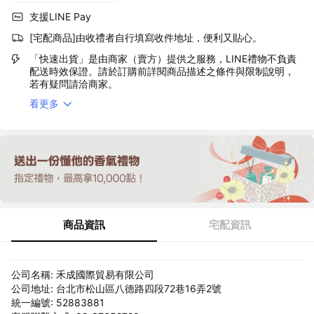
支援LINE Pay
[宅配商品]由收禮者自行填寫收件地址，便利又貼心。
「快速出貨」是由商家（賣方）提供之服務，LINE禮物不負責
配送時效保證。請於訂購前詳閱商品描述之條件與限制說明，
若有疑問請洽商家。
看更多
商品資訊
宅配資訊
公司名稱: 禾成國際貿易有限公司
公司地址: 台北市松山區八德路四段72巷16弄2號
統一編號: 52883881