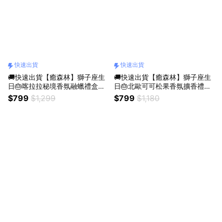
快速出貨
快速出貨
🚚快速出貨【癒森林】獅子座生
🚚快速出貨【癒森林】獅子座生
日🎂喀拉拉秘境香氛融蠟禮盒｜
日🎂北歐可可松果香氛擴香禮盒
4入+融蠟燭燈（生日禮物／質感
｜水晶杯+松果+15ml香氛油
$799
$1,299
$799
$1,180
送禮／療癒系禮物／送禮推薦）
（收禮人自選香氣／生日禮物／
質感送禮／療癒系禮物／送禮推
薦）