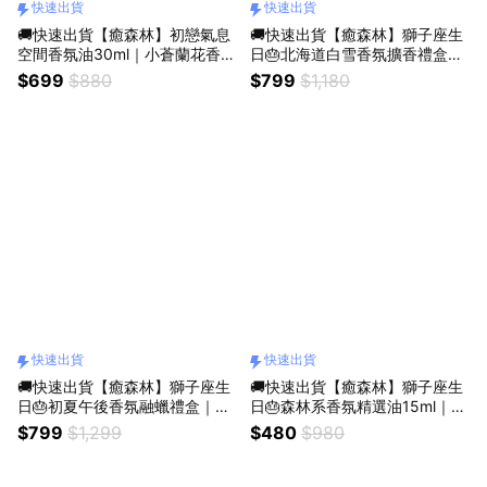
快速出貨
快速出貨
🚚快速出貨【癒森林】初戀氣息
🚚快速出貨【癒森林】獅子座生
空間香氛油30ml｜小蒼蘭花香
日🎂北海道白雪香氛擴香禮盒｜
（擴香專用／質感香氛／療癒小
水晶杯+棉花+15ml香氛油（收
$699
$880
$799
$1,180
物／甜蜜香氛）
禮人自選香氣／生日禮物／質感
送禮／療癒系禮物／送禮推薦）
快速出貨
快速出貨
🚚快速出貨【癒森林】獅子座生
🚚快速出貨【癒森林】獅子座生
日🎂初夏午後香氛融蠟禮盒｜4
日🎂森林系香氛精選油15ml｜10
入+融蠟燭燈（生日禮物／質感
款選1（收禮人自選香氣／生日
$799
$1,299
$480
$980
送禮／療癒系禮物／送禮推薦）
禮物／質感送禮／療癒系禮物／
送禮推薦）