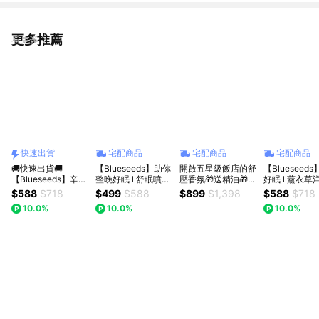
更多推薦
看更多
快速出貨
宅配商品
宅配商品
宅配商品
🚚快速出貨🚚
【Blueseeds】助你
開啟五星級飯店的舒
【Blueseed
【Blueseeds】辛苦
整晚好眠 l 舒眠噴霧
壓香氛🎁送精油🎁收
好眠 l 薰衣草
了 休息一下吧 ! 任選
30ml+薰衣草草本精
禮人自選精油香味
精油沐浴(洗髮
$588
$718
$499
$588
$899
$1,398
$588
$718
薰衣草洋甘菊精油沐
油膏6g+任選薰衣草
🎁香氛禮物🎁智能遙
100ml+舒眠
10.0%
10.0%
10.0%
浴or洗髮露+舒眠精
滾珠精油2ml/舒眠精
控版-超聲波布藝水
霧30ml+草
油噴霧+薰衣草精油
油滾珠2ml l 禮物贈
氧機300ml🎁 生日
6g l 芙彤園
滾珠2ml l 芙彤園
派盒+束口袋 l 芙彤
禮物
園