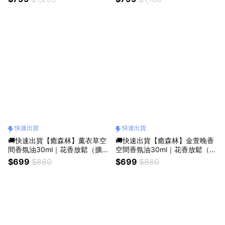
禮／療癒系禮物／送禮推薦）
禮人自選香氣／生日禮物／質感
送禮／療癒系禮物／送禮推薦）
快速出貨
快速出貨
🚚快速出貨【癒森林】薰衣草空
🚚快速出貨【癒森林】金萱晚香
間香氛油30ml｜花香放鬆（擴香
空間香氛油30ml｜花香放鬆（擴
專用／質感香氛／療癒小物／助
香專用／質感香氛／療癒小物／
$699
$880
$699
$880
眠香氛）
夜間香氛）