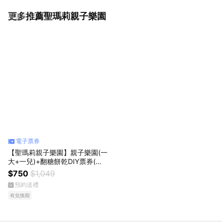
更多推薦聖瑪莉親子樂園
看更多
電子票券
【聖瑪莉親子樂園】親子樂園(一
大+一兒)+翻糖餅乾DIY票券(一
大+一兒)券(MO26)
$750
$1,049
預約送禮
有兌換期