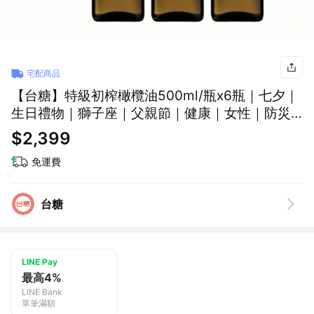
宅配商品
【台糖】特級初榨橄欖油500ml/瓶x6瓶｜七夕｜
生日禮物｜獅子座｜父親節｜健康｜女性｜防災
｜喜歡你｜暖心室友｜橄欖油｜煮菜
$2,399
免運費
台糖
LINE Pay
最高4%
LINE Bank
單筆滿額