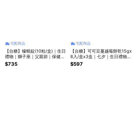
宅配商品
宅配商品
【台糖】蠔蜆錠(10粒/盒)｜生日
【台糖】可可豆蔓越莓餅乾15gx
禮物｜獅子座｜父親節｜保健｜
8入/盒x3盒｜七夕｜生日禮物｜
男性｜好朋友｜喜歡你｜暖心室
獅子座｜父親節｜健康｜女性｜
$735
$597
友
蔓越莓｜喜歡你｜暖心室友｜點
心｜餅乾