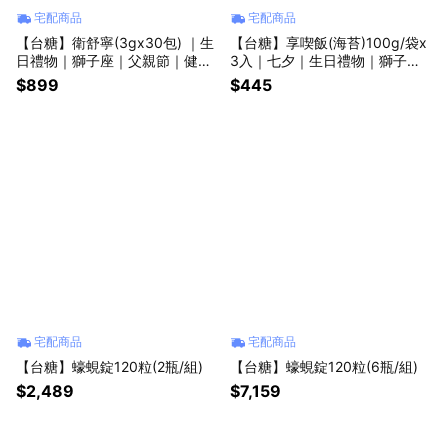
宅配商品
宅配商品
【台糖】衛舒寧(3gx30包) ｜生
【台糖】享喫飯(海苔)100g/袋x
日禮物｜獅子座｜父親節｜健康
3入｜七夕｜生日禮物｜獅子座
｜女性｜手提袋｜喜歡你｜暖心
｜父親節｜登山｜女性｜防災｜
$899
$445
室友｜益生菌｜酵素
喜歡你｜暖心室友
宅配商品
宅配商品
【台糖】蠔蜆錠120粒(2瓶/組)
【台糖】蠔蜆錠120粒(6瓶/組)
$2,489
$7,159