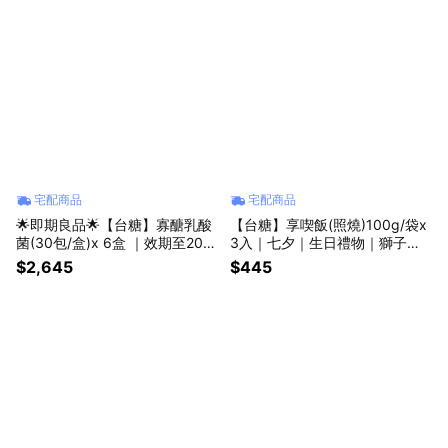
宅配商品
宅配商品
🌟即期良品🌟【台糖】寡醣乳酸
【台糖】享喫飯(照燒)100g/袋x
菌(30包/盒)x 6盒 ｜效期至202
3入｜七夕｜生日禮物｜獅子座
7/05/12
｜父親節｜登山｜女性｜防災｜
$2,645
$445
喜歡你｜暖心室友