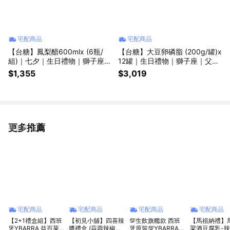
宅配商品
宅配商品
【台糖】鳳梨醋600mlx (6瓶/
【台糖】大豆卵磷脂 (200g/罐)x
組)｜七夕｜生日禮物｜獅子座｜
12罐｜生日禮物｜獅子座｜父親
父親節｜健康｜女性｜果醋｜喜
節｜健康｜女性｜手提袋｜喜歡
$1,355
$3,019
歡你｜暖心室友｜手機｜可愛｜
你｜暖心室友｜食品｜大豆卵磷
鳳梨
脂
更多推薦
看更多
宅配商品
宅配商品
宅配商品
宅配商品
【2+1禮盒組】西班
【初見小舖】四喜辣
💯生飲旗艦款 西班
【馬祖納禮】
牙YBARRA 益百萊
醬禮盒 (蒜蓉辣椒醬/
牙原裝💯YBARRA
粱酒豆腐乳-