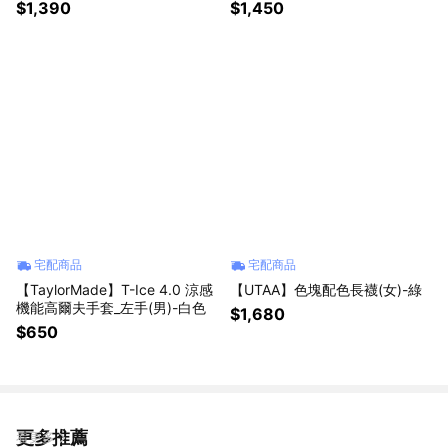
$1,390
$1,450
宅配商品
宅配商品
【TaylorMade】T-Ice 4.0 涼感
【UTAA】色塊配色長襪(女)-綠
機能高爾夫手套_左手(男)-白色
$1,680
$650
更多推薦
看更多