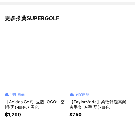
更多推薦SUPERGOLF
看更多
宅配商品
宅配商品
【Adidas Golf】立體LOGO中空
【TaylorMade】柔軟舒適高爾
帽(男)-白色 / 黑色
夫手套_左手(男)-白色
$1,290
$750