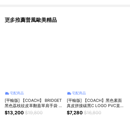
更多推薦普風歐美精品
看更多
宅配商品
宅配商品
[平輸版] 【COACH】 BRIDGET
[平輸版] 【COACH】黑色素面
黑色荔枝紋皮革翻蓋單肩手袋 真
真皮拼接碳黑C LOGO PVC直式
品平輸
方型飛行員斜背男包 真品平輸
$13,200
$19,800
$7,280
$16,800