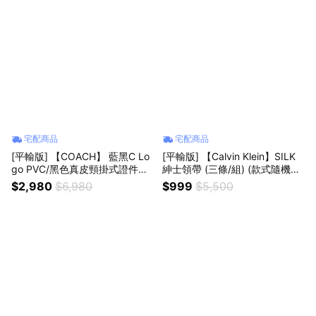
宅配商品
宅配商品
[平輸版] 【COACH】 藍黑C Lo
[平輸版] 【Calvin Klein】SILK
go PVC/黑色真皮頸掛式證件票
紳士領帶 (三條/組) (款式隨機出
卡夾組 真品平輸
貨) 真品平輸
$2,980
$6,980
$999
$5,500