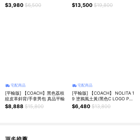
品平輸
品平輸
$3,980
$6,500
$13,500
$19,800
宅配商品
宅配商品
[平輸版] 【COACH】黑色荔枝
[平輸版] 【COACH】 NOLITA 1
紋皮革斜背/手拿男包 真品平輸
9 塗鴉風土黃/黑色C LOGO PVC
手提掛小包 真品平輸
$8,888
$15,800
$6,480
$13,800
更多推薦
看更多