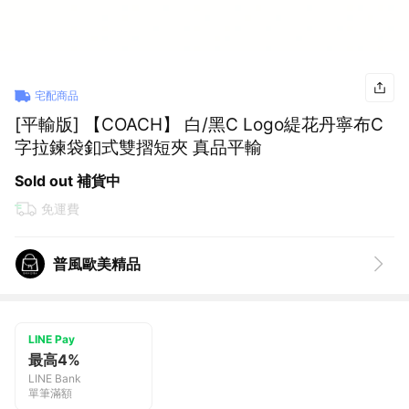
宅配商品
[平輸版] 【COACH】 白/黑C Logo緹花丹寧布C
字拉鍊袋釦式雙摺短夾 真品平輸
Sold out 補貨中
免運費
普風歐美精品
LINE Pay
最高4%
LINE Bank
單筆滿額