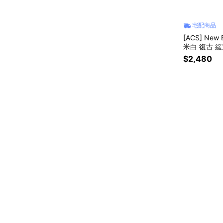
宅配商品
[ACS] New
米白 復古 緩
$2,480