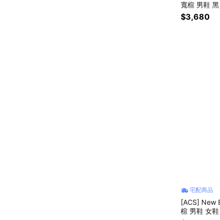
寬楦 男鞋 黑 
$3,680
宅配商品
[ACS] New
楦 男鞋 女鞋 棕 
4E