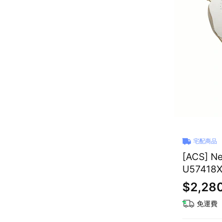
宅配商品
[ACS] 
U57418
$2,28
免運費