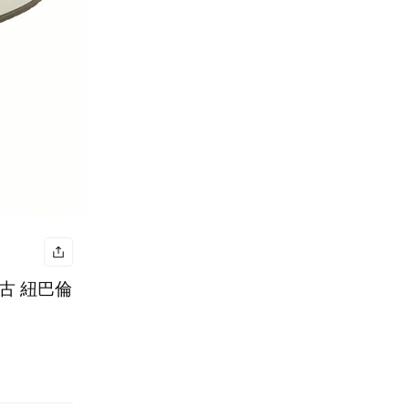
 復古 紐巴倫