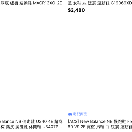
厚底 緩衝 運動鞋 MACR13XO-2E
童 女鞋 灰 緩震 運動鞋 G19069XD
$2,480
宅配商品
 Balance NB 健走鞋 U340 4E 超寬
[ACS] New Balance NB 慢跑鞋 Fr
麂皮 魔鬼氈 休閒鞋 U3407PB-
80 V9 2E 寬楦 男鞋 白 緩震 運動鞋
2E