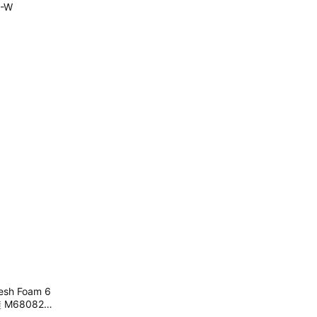
-W
esh Foam 6
 M68082E-