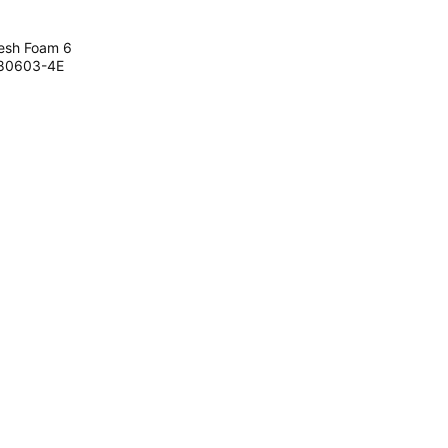
esh Foam 6
680603-4E